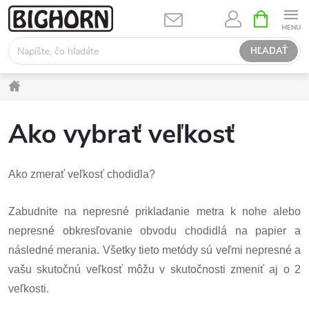
Prejsť
NÁKUPN
KOŠÍK
na
obsah
HĽADAŤ
Domov
Ako vybrať veľkosť
Ako zmerať veľkosť chodidla?
Zabudnite na nepresné prikladanie metra k nohe alebo
nepresné obkresľovanie obvodu chodidlá na papier a
následné merania. Všetky tieto metódy sú veľmi nepresné a
vašu skutočnú veľkosť môžu v skutočnosti zmeniť aj o 2
veľkosti.