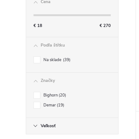
Cena
€
18
€
270
i
i
Podľa štítku
Na sklade
39
Značky
Bighorn
20
Demar
19
Veľkosť