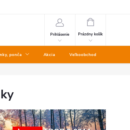
NÁKUPNÝ
KOŠÍK
Prázdny košík
Prihlásenie
nky, ponča
Akcia
Veľkoobchod
Kontakt
nky