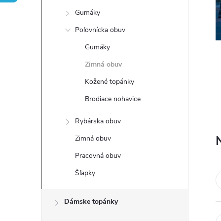
n
Gumáky
ý
Poľovnícka obuv
Gumáky
p
Zimná obuv
a
Kožené topánky
Brodiace nohavice
n
Rybárska obuv
e
Zimná obuv
l
Pracovná obuv
Šľapky
Dámske topánky