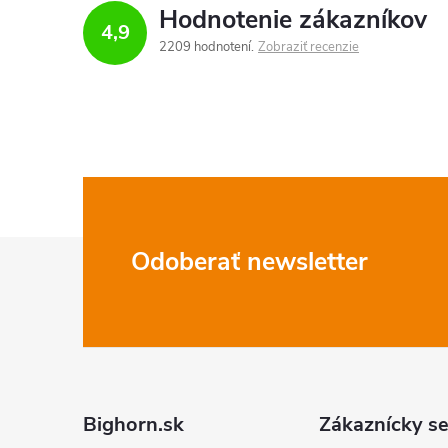
Hodnotenie zákazníkov
4,9
2209 hodnotení
Zobraziť recenzie
i
r
Z
Odoberať newsletter
á
p
ä
Bighorn.sk
Zákaznícky se