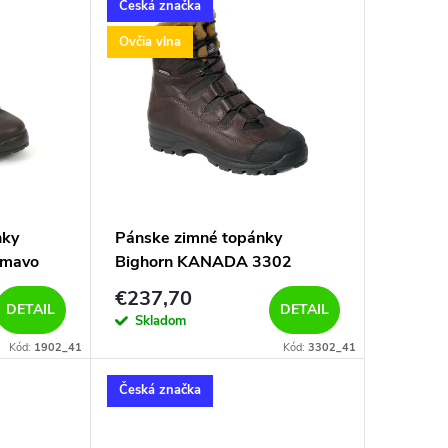
Česká značka
Ovčia vlna
nky
Pánske zimné topánky
tmavo
Bighorn KANADA 3302
tmavo hnedá
€237,70
DETAIL
DETAIL
Skladom
Kód:
1902_41
Kód:
3302_41
Česká značka