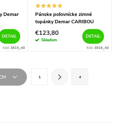
ky Demar
Pánske poľovnícke zimné
topánky Demar CARIBOU
PRO 3816 hnedá
€123,80
DETAIL
DETAIL
Skladom
Kód:
3815_40
Kód:
3816_40
S
ÍCH
1
4
t
r
á
n
k
o