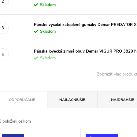
Skladom
Pánske vysoké zateplené gumáky Demar PREDATOR X
Skladom
Pánska lovecká zimná obuv Demar VIGUR PRO 3820 
Skladom
Zobraziť viac produ
R
ODPORÚČAME
NAJLACNEJŠIE
NAJDRAHŠIE
a
9
položiek celkom
d
V