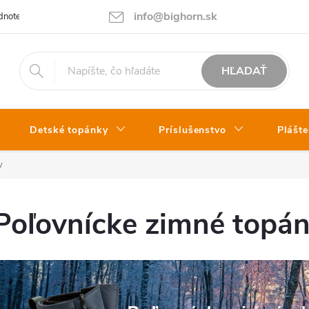
info@bighorn.sk
notenie obchodu
Kontakt
HĽADAŤ
Detské topánky
Príslušenstvo
Plášte
v
Poľovnícke zimné topá