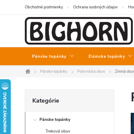
Prejsť
Obchodné podmienky
Ochrana osobných údajov
Hod
na
obsah
Pánske topánky
Dámske topánky
Pánske topánky
Poľovnícka obuv
Zimná obu
Domov
B
Preskočiť
Kategórie
kategórie
o
Pánske topánky
č
Treková obuv