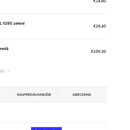
€24,80
L 0260 zelené
€29,40
hnedá
€100,30
ktov
NAJPREDÁVANEJŠIE
ABECEDNE