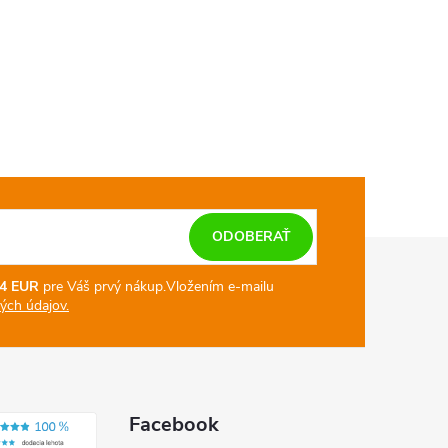
v
a
n
i
e
ODOBERAŤ
4 EUR
pre Váš prvý nákup.
Vložením e-mailu
ch údajov.
Facebook