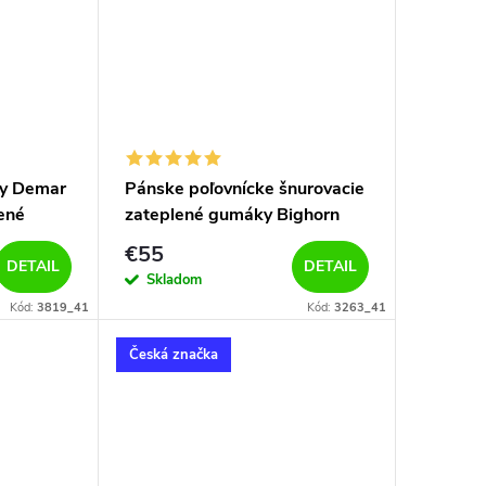
ky Demar
Pánske poľovnícke šnurovacie
ené
zateplené gumáky Bighorn
DAKOTA FUR 3263 zelené
€55
DETAIL
DETAIL
Skladom
Kód:
3819_41
Kód:
3263_41
Česká značka