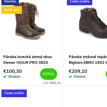
Novinka
Česká značka
e
ý
Ovčia vlna
n
p
e
s
p
p
Pánska lovecká zimná obuv
Pánske trekové topá
r
Demar VIGUR PRO 3820
Bighorn EBRO 1902 
r
hnedá
hnedá
€100,30
€209,10
o
DETAIL
Skladom
Skladom
o
Kód:
3820_41
d
d
Česká značka
u
u