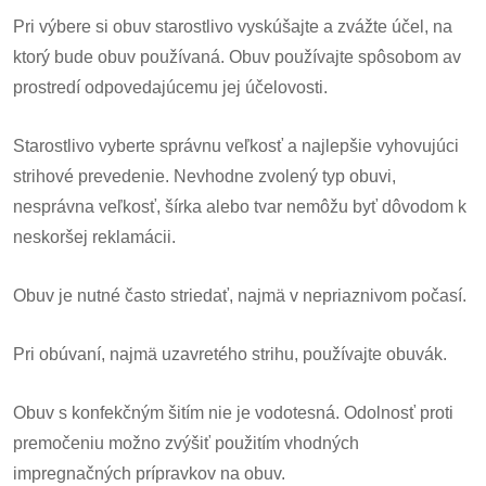
Pri výbere si obuv starostlivo vyskúšajte a zvážte účel, na
ktorý bude obuv používaná. Obuv používajte spôsobom av
prostredí odpovedajúcemu jej účelovosti.
Starostlivo vyberte správnu veľkosť a najlepšie vyhovujúci
strihové prevedenie. Nevhodne zvolený typ obuvi,
nesprávna veľkosť, šírka alebo tvar nemôžu byť dôvodom k
neskoršej reklamácii.
Obuv je nutné často striedať, najmä v nepriaznivom počasí.
Pri obúvaní, najmä uzavretého strihu, používajte obuvák.
Obuv s konfekčným šitím nie je vodotesná. Odolnosť proti
premočeniu možno zvýšiť použitím vhodných
impregnačných prípravkov na obuv.