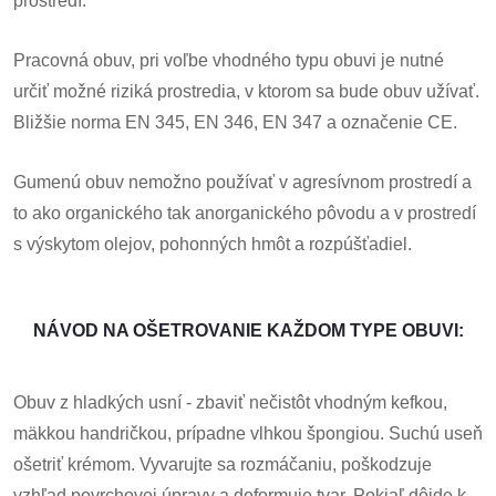
prostredí.
Pracovná obuv, pri voľbe vhodného typu obuvi je nutné
určiť možné riziká prostredia, v ktorom sa bude obuv užívať.
Bližšie norma EN 345, EN 346, EN 347 a označenie CE.
Gumenú obuv nemožno používať v agresívnom prostredí a
to ako organického tak anorganického pôvodu a v prostredí
s výskytom olejov, pohonných hmôt a rozpúšťadiel.
NÁVOD NA OŠETROVANIE KAŽDOM TYPE OBUVI:
Obuv z hladkých usní - zbaviť nečistôt vhodným kefkou,
mäkkou handričkou, prípadne vlhkou špongiou. Suchú useň
ošetriť krémom. Vyvarujte sa rozmáčaniu, poškodzuje
vzhľad povrchovej úpravy a deformuje tvar. Pokiaľ dôjde k