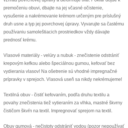
premočeniu obuvi, dbajte na jej včasné očistenie,
vysušenie a nakrémovanie krémom určeným pre príslušný
druh usne a typ jej povrchovej úpravy. Vyvarujte sa častému
používaniu samoleštiacich prostriedkov vždy dávajte
prednosť krému.
Vlasové materiály - velúry a nubuk - znečistenie odstrániť
krepovým kefkou alebo špeciálnou gumou, kefovať bez
vydierania vlasov! Na ošetrenie sú vhodné impregnačné
prípravky v sprejoch. Vlasová useň sa nikdy nekrémujeme!
Textilná obuv - čistiť kefovaním, podľa druhu textilu a
povahy znečistenia tiež vytieraním za vlhka, mastné škvrny
čističom škvŕn na textil. Impregnovať sprejom na textil.
Obuv gumová - nečistoty odstrániť vodou (pozor nepoužívať