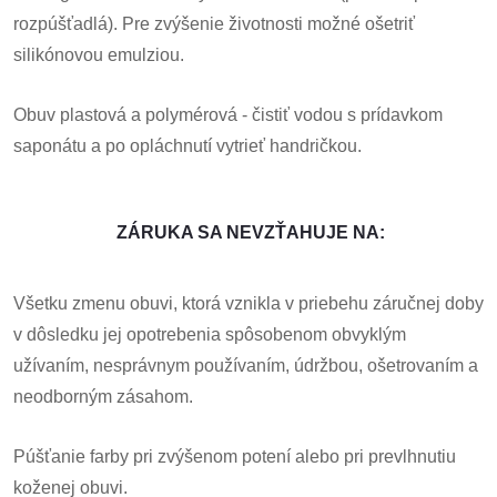
rozpúšťadlá). Pre zvýšenie životnosti možné ošetriť
silikónovou emulziou.
Obuv plastová a polymérová - čistiť vodou s prídavkom
saponátu a po opláchnutí vytrieť handričkou.
ZÁRUKA SA NEVZŤAHUJE NA:
Všetku zmenu obuvi, ktorá vznikla v priebehu záručnej doby
v dôsledku jej opotrebenia spôsobenom obvyklým
užívaním, nesprávnym používaním, údržbou, ošetrovaním a
neodborným zásahom.
Púšťanie farby pri zvýšenom potení alebo pri prevlhnutiu
koženej obuvi.