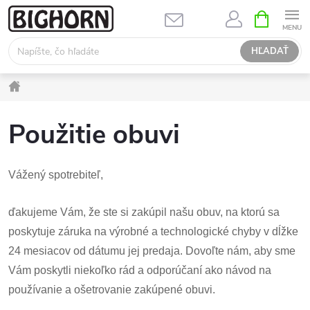
Prejsť
NÁKUPN
KOŠÍK
na
obsah
HĽADAŤ
Domov
Použitie obuvi
Vážený spotrebiteľ,
ďakujeme Vám, že ste si zakúpil našu obuv, na ktorú sa
poskytuje záruka na výrobné a technologické chyby v dĺžke
24 mesiacov od dátumu jej predaja. Dovoľte nám, aby sme
Vám poskytli niekoľko rád a odporúčaní ako návod na
používanie a ošetrovanie zakúpené obuvi.