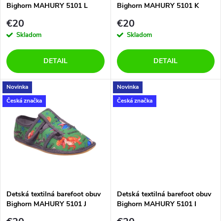
e
Bighorn MAHURY 5101 L
Bighorn MAHURY 5101 K
p
p
€20
€20
r
Skladom
Skladom
r
o
DETAIL
DETAIL
o
d
Novinka
Novinka
d
Česká značka
Česká značka
u
u
k
k
t
t
o
o
Detská textilná barefoot obuv
Detská textilná barefoot obuv
Bighorn MAHURY 5101 J
Bighorn MAHURY 5101 I
v