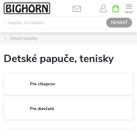
Prejsť
NÁKUPN
KOŠÍK
na
obsah
HĽADAŤ
Detské topánky
Detské papuče, tenisky
Pre chlapcov
Pre dievčatá