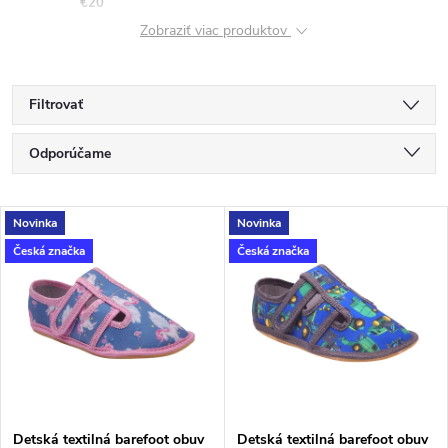
€20
Zobraziť viac produktov
Filtrovať
R
Odporúčame
a
Najlacnejšie
V
Novinka
Novinka
Najdrahšie
d
Česká značka
Česká značka
ý
Najpredávanejšie
e
p
Abecedne
n
i
i
s
Detská textilná barefoot obuv
Detská textilná barefoot obuv