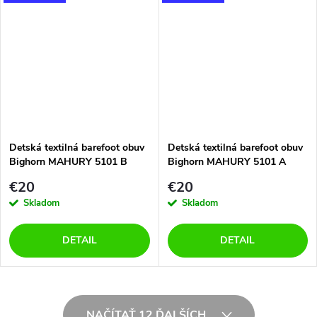
Detská textilná barefoot obuv
Detská textilná barefoot obuv
Bighorn MAHURY 5101 B
Bighorn MAHURY 5101 A
€20
€20
Skladom
Skladom
DETAIL
DETAIL
O
NAČÍTAŤ 12 ĎALŠÍCH