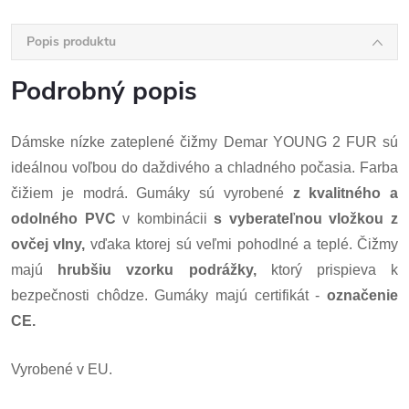
Popis produktu
Podrobný popis
Dámske nízke zateplené čižmy Demar YOUNG 2 FUR sú
ideálnou voľbou do daždivého a chladného počasia. Farba
čižiem je modrá. Gumáky sú vyrobené
z kvalitného a
odolného PVC
v kombinácii
s vyberateľnou vložkou
z
ovčej vlny,
vďaka ktorej sú veľmi pohodlné a teplé. Čižmy
majú
hrubšiu vzorku podrážky,
ktorý prispieva k
bezpečnosti chôdze. Gumáky majú certifikát -
označenie
CE.
Vyrobené v EU.