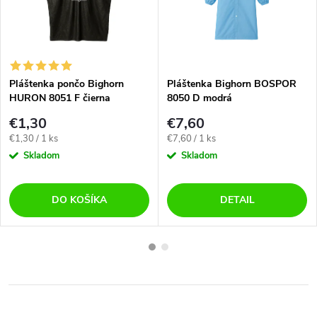
Pláštenka pončo Bighorn
Pláštenka Bighorn BOSPOR
HURON 8051 F čierna
8050 D modrá
€1,30
€7,60
Jednotková
Jednotková
€1,30 / 1 ks
€7,60 / 1 ks
cena:
cena:
Skladom
Skladom
DO KOŠÍKA
DETAIL