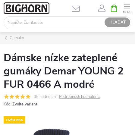
Prejsť
NÁKUPN
KOŠÍK
na
obsah
HĽADAŤ
Gumáky
Dámske nízke zateplené
gumáky Demar YOUNG 2
FUR 0466 A modré
35 hodnotení
Podrobnosti hodnotenia
Kód:
Zvoľte variant
Ovčia vlna