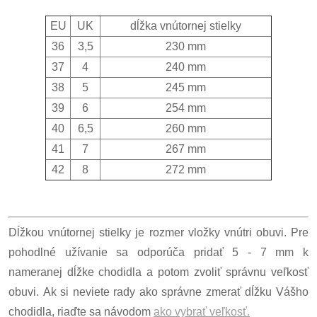
EU
UK
dĺžka vnútornej stielky
36
3,5
230 mm
37
4
240 mm
38
5
245 mm
39
6
254 mm
40
6,5
260 mm
41
7
267 mm
42
8
272 mm
Dĺžkou vnútornej stielky je rozmer vložky vnútri obuvi. Pre
pohodlné užívanie sa odporúča pridať 5 - 7 mm k
nameranej dĺžke chodidla a potom zvoliť správnu veľkosť
obuvi. Ak si neviete rady ako správne zmerať dĺžku Vášho
chodidla, riaďte sa návodom
ako vybrať veľkosť.