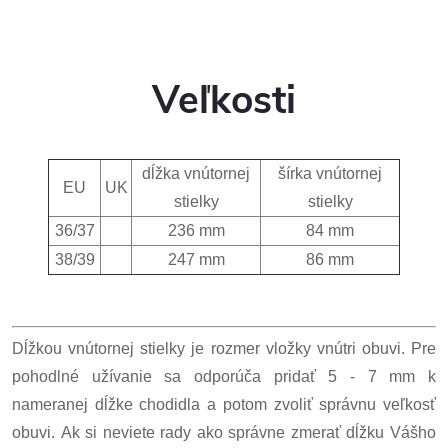
Veľkosti
dĺžka vnútornej
šírka vnútornej
EU
UK
stielky
stielky
36/37
236 mm
84 mm
38/39
247 mm
86 mm
Dĺžkou vnútornej stielky je rozmer vložky vnútri obuvi. Pre
pohodlné užívanie sa odporúča pridať 5 - 7 mm k
nameranej dĺžke chodidla a potom zvoliť správnu veľkosť
obuvi. Ak si neviete rady ako správne zmerať dĺžku Vášho