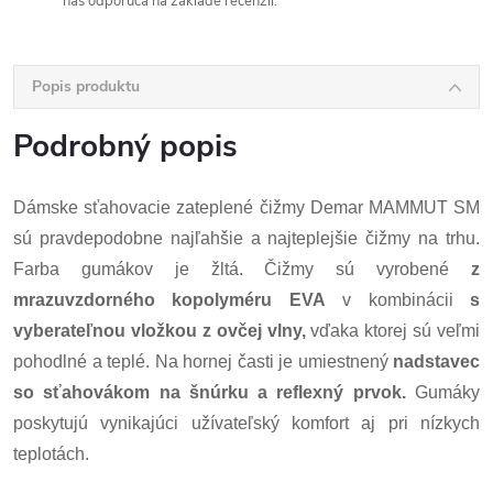
nás odporúča na základe recenzií.
Popis produktu
Podrobný popis
Dámske sťahovacie zateplené čižmy Demar MAMMUT SM
sú pravdepodobne najľahšie a najteplejšie čižmy na trhu.
Farba gumákov je žltá. Čižmy sú vyrobené
z
mrazuvzdorného kopolyméru EVA
v kombinácii
s
vyberateľnou vložkou z ovčej vlny,
vďaka ktorej sú veľmi
pohodlné a teplé. Na hornej časti je umiestnený
nadstavec
so sťahovákom na šnúrku a reflexný prvok.
Gumáky
poskytujú vynikajúci užívateľský komfort aj pri nízkych
teplotách.