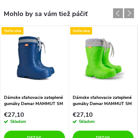
Ovčia vlna
Ovčia vlna
Dámske sťahovacie zateplené
Dámske sťahovacie zateplené
gumáky Demar MAMMUT SM
gumáky Demar MAMMUT SM
0301 D modré
0301 J zelené
€27,10
€27,10
Skladom
Skladom
DETAIL
DETAIL