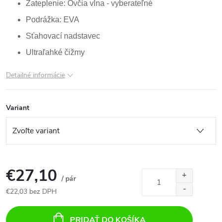
Zateplenie: Ovčia vlna - vyberateľné
Podrážka: EVA
Sťahovací nadstavec
Ultraľahké čižmy
Detailné informácie
Variant
€27,10
/ pár
€22,03 bez DPH
Jednotková
cena:
PRIDAŤ DO KOŠÍKA