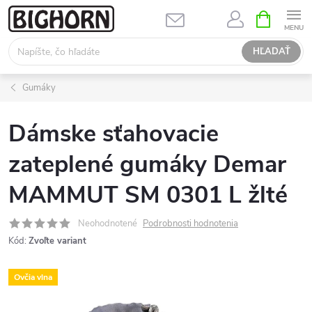
Prejsť
NÁKUPN
KOŠÍK
na
obsah
HĽADAŤ
Gumáky
Dámske sťahovacie
zateplené gumáky Demar
MAMMUT SM 0301 L žlté
Neohodnotené
Podrobnosti hodnotenia
Kód:
Zvoľte variant
Ovčia vlna