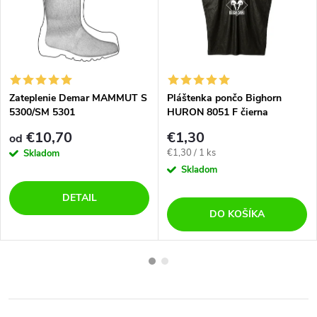
Zateplenie Demar MAMMUT S
Pláštenka pončo Bighorn
5300/SM 5301
HURON 8051 F čierna
€10,70
€1,30
od
Jednotková
€1,30 / 1 ks
Skladom
cena:
Skladom
DETAIL
DO KOŠÍKA