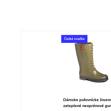
Česká značka
Dámske poľovnícke šnuro
zateplené neoprénové gu