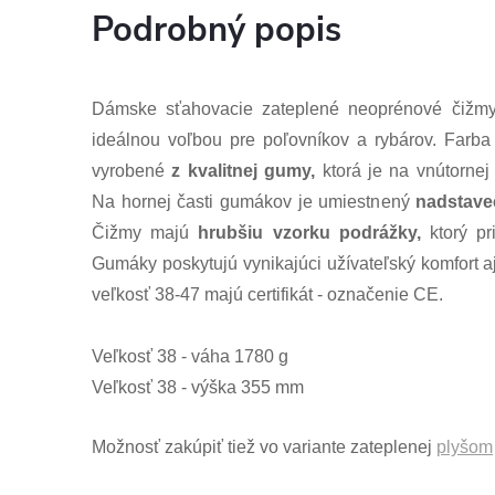
Podrobný popis
Dámske sťahovacie zateplené neoprénové či
ideálnou voľbou pre poľovníkov a rybárov. Farb
vyrobené
z kvalitnej gumy,
ktorá je na vnútornej
Na hornej časti gumákov je umiestnený
nadstave
Čižmy majú
hrubšiu vzorku podrážky,
ktorý pr
Gumáky poskytujú vynikajúci užívateľský komfort aj
veľkosť 38-47 majú certifikát - označenie CE.
Veľkosť 38 - váha 1780 g
Veľkosť 38 - výška 355 mm
Možnosť zakúpiť tiež vo variante zateplenej
plyšom