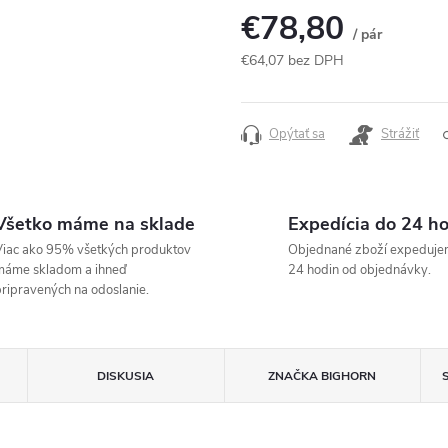
€78,80
/ pár
€64,07 bez DPH
Jednotková
cena:
Opýtať sa
Strážiť
Všetko máme na sklade
Expedícia do 24 h
iac ako 95% všetkých produktov
Objednané zboží expeduje
máme skladom a ihneď
24 hodin od objednávky.
ripravených na odoslanie.
DISKUSIA
ZNAČKA
BIGHORN