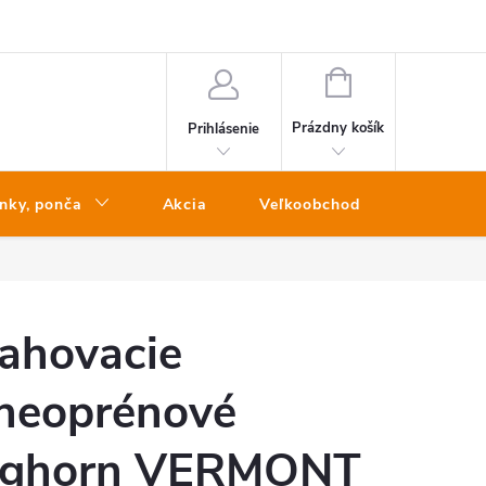
NÁKUPNÝ
KOŠÍK
Prázdny košík
Prihlásenie
nky, ponča
Akcia
Veľkoobchod
Kontakt
ahovacie
 neoprénové
ighorn VERMONT