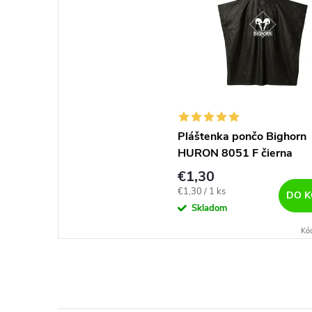
Pláštenka pončo Bighorn
HURON 8051 F čierna
€1,30
Jednotková
€1,30 / 1 ks
DO K
cena:
Skladom
Kó