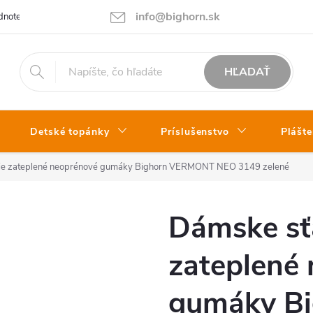
info@bighorn.sk
notenie obchodu
Kontakt
HĽADAŤ
Detské topánky
Príslušenstvo
Plášte
ie zateplené neoprénové gumáky Bighorn VERMONT NEO 3149 zelené
Dámske sť
zateplené
gumáky B