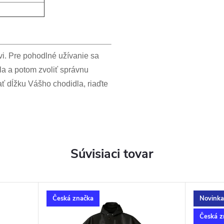
uvi. Pre pohodlné užívanie sa
la a potom zvoliť správnu
ať dĺžku Vášho chodidla, riaďte
Súvisiaci tovar
Česká značka
Novinka
Česká z