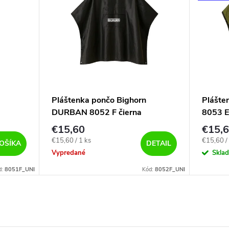
Pláštenka pončo Bighorn
Plášte
DURBAN 8052 F čierna
8053 E
€15,60
€15,
Jednotková
Jednotko
€15,60 / 1 ks
€15,60 / 
OŠÍKA
DETAIL
cena:
cena:
Vypredané
Skla
d:
8051F_UNI
Kód:
8052F_UNI