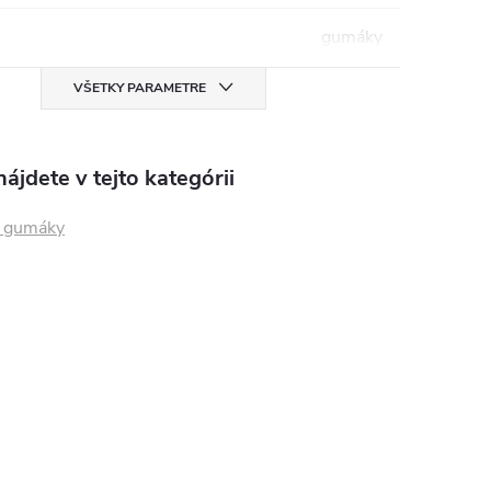
gumáky
VŠETKY PARAMETRE
ájdete v tejto kategórii
 gumáky