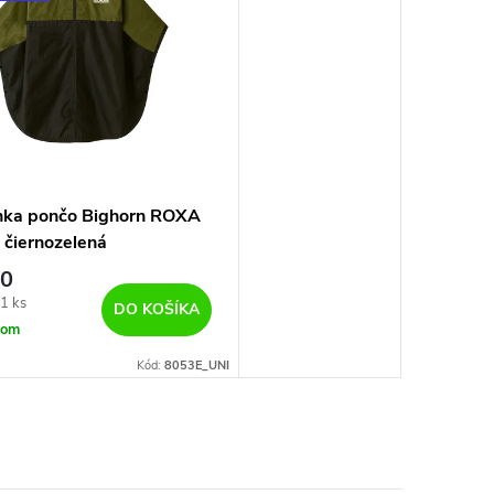
nka pončo Bighorn ROXA
 čiernozelená
60
vá
1 ks
DO KOŠÍKA
dom
Kód:
8053E_UNI