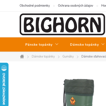
Prejsť
Obchodné podmienky
Ochrana osobných údajov
Hod
na
obsah
Pánske topánky
Dámske topánky
Dámske topánky
Gumáky
Dámske sťahovac
Domov