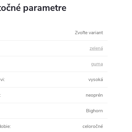
očné parametre
Zvoľte variant
zelená
guma
vi
:
vysoká
:
neoprén
Bighorn
dobie
:
celoročné