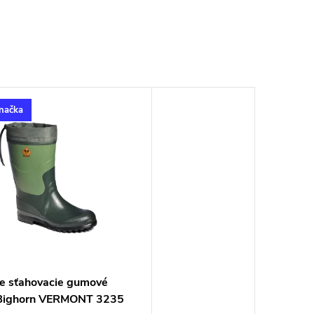
načka
 sťahovacie gumové
Bighorn VERMONT 3235