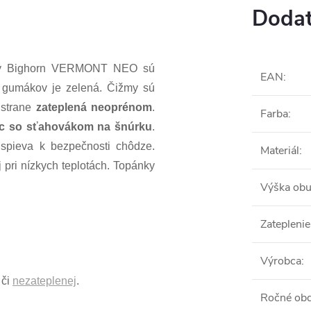
Dodat
žmy Bighorn VERMONT NEO sú
EAN
:
a gumákov je zelená. Čižmy sú
 strane
zateplená neoprénom
.
Farba
:
c so sťahovákom na šnúrku
.
ispieva k bezpečnosti chôdze.
Materiál
:
 pri nízkych teplotách. Topánky
Výška obu
Zateplenie
Výrobca
:
či
nezateplenej
.
Ročné ob