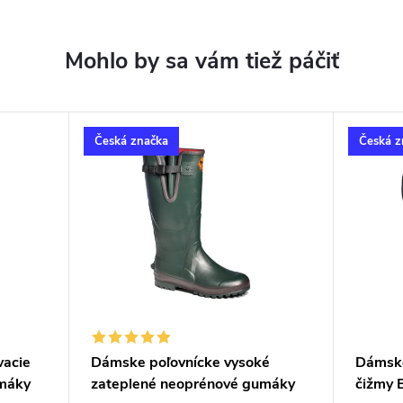
Česká značka
Česká z
vacie
Dámske poľovnícke vysoké
Dámske
máky
zateplené neoprénové gumáky
čižmy 