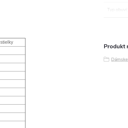
Typ obuvi
:
i
stielky
Produkt n
Dámske