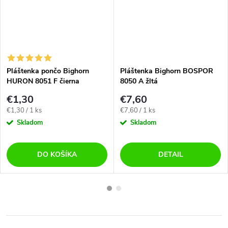
Pláštenka pončo Bighorn
Pláštenka Bighorn BOSPOR
HURON 8051 F čierna
8050 A žltá
€1,30
€7,60
Jednotková
Jednotková
€1,30 / 1 ks
€7,60 / 1 ks
cena:
cena:
Skladom
Skladom
DO KOŠÍKA
DETAIL