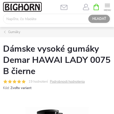
Prejsť
NÁKUPN
KOŠÍK
na
obsah
HĽADAŤ
Gumáky
Dámske vysoké gumáky
Demar HAWAI LADY 0075
B čierne
19 hodnotení
Podrobnosti hodnotenia
Kód:
Zvoľte variant