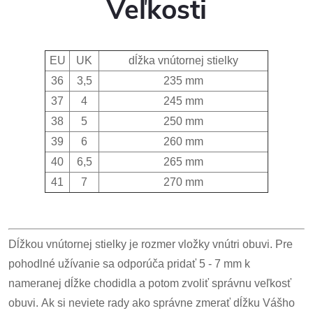
Veľkosti
EU
UK
dĺžka vnútornej stielky
36
3,5
235 mm
37
4
245 mm
38
5
250 mm
39
6
260 mm
40
6,5
265 mm
41
7
270 mm
Dĺžkou vnútornej stielky je rozmer vložky vnútri obuvi. Pre
pohodlné užívanie sa odporúča pridať 5 - 7 mm k
nameranej dĺžke chodidla a potom zvoliť správnu veľkosť
obuvi. Ak si neviete rady ako správne zmerať dĺžku Vášho