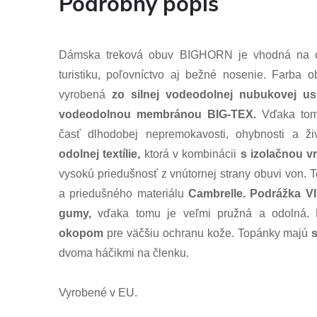
Podrobný popis
Dámska treková obuv BIGHORN je vhodná na ce
turistiku, poľovníctvo aj bežné nosenie. Farba o
vyrobená
zo silnej vodeodolnej nubukovej us
vodeodolnou membránou BIG-TEX.
Vďaka tomu
časť dlhodobej nepremokavosti, ohybnosti a ži
odolnej textílie,
ktorá v kombinácii
s izolačnou 
vysokú priedušnosť z vnútornej strany obuvi von. 
a priedušného materiálu
Cambrelle. Podrážka 
gumy,
vďaka tomu je veľmi pružná a odolná.
okopom
pre väčšiu ochranu kože. Topánky majú
s
dvoma háčikmi na členku.
Vyrobené v EU.