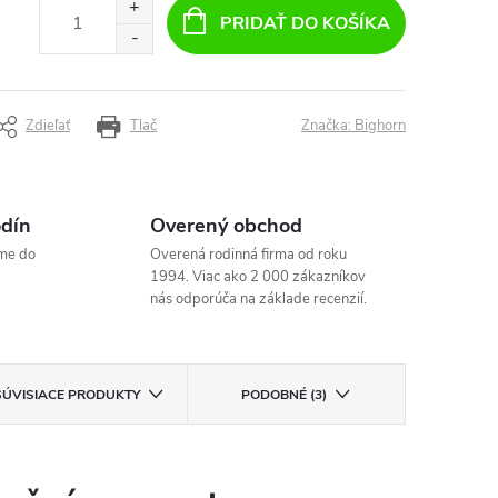
PRIDAŤ DO KOŠÍKA
Zdieľať
Tlač
Značka:
Bighorn
odín
Overený obchod
me do
Overená rodinná firma od roku
1994. Viac ako 2 000 zákazníkov
nás odporúča na základe recenzií.
SÚVISIACE PRODUKTY
PODOBNÉ (3)