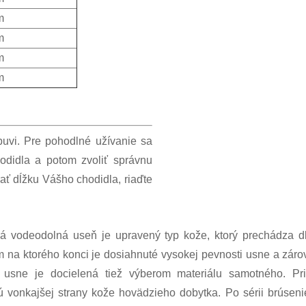
m
m
m
m
obuvi. Pre pohodlné užívanie sa
odidla a potom zvoliť správnu
ať dĺžku Vášho chodidla, riaďte
 vodeodolná useň je upravený typ kože, ktorý prechádza d
 na ktorého konci je dosiahnuté vysokej pevnosti usne a zárov
 usne je docielená tiež výberom materiálu samotného. Pr
ú vonkajšej strany kože hovädzieho dobytka. Po sérii brúseni