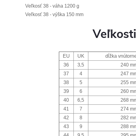
Veľkosť 38 - váha 1200 g
Veľkosť 38 - výška 150 mm
Veľkost
EU
UK
dĺžka vnútorne
36
3,5
240 m
37
4
247 m
38
5
255 m
39
6
260 m
40
6,5
268 m
41
7
274 m
42
8
282 m
43
9
288 m
44
9,5
295 m