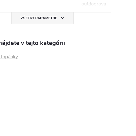
outdoorová
VŠETKY PARAMETRE
ájdete v tejto kategórii
topánky