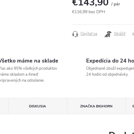
€143,90
/ pár
€116,99 bez DPH
Jednotková
cena:
Opýtať sa
Strážiť
Všetko máme na sklade
Expedícia do 24 h
iac ako 95% všetkých produktov
Objednané zboží expeduje
máme skladom a ihneď
24 hodin od objednávky.
ripravených na odoslanie.
DISKUSIA
ZNAČKA
BIGHORN