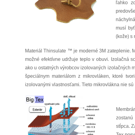
ľahko z
predovše
náchylná
musí byť
(kože) s
Materiál Thinsulate ™ je moderné 3M zateplenie. M
možné efektívne udržuje teplo v obuvi. Izolačná sc
ako u ostatných výrobcov izolovaných izolačných m
špeciálnym materiálom z mikrovláken, ktoré tvori
izolovanými vlastnosťami. Tieto mikrovlákna nie sú
Membrána
zostanú
stĺpca. 
Tex posy