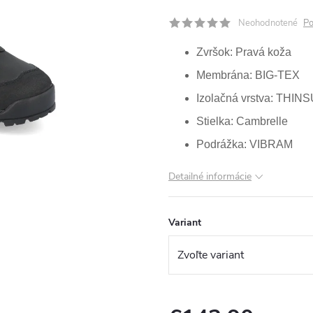
Neohodnotené
Po
Zvršok: P
ravá
koža
Membrána: BIG-TEX
Izolačná vrstva: THI
Stielka: Cambrelle
Podrážka: VIBRAM
Detailné informácie
Variant