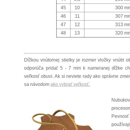
45
10
300 m
46
11
307 m
47
12
313 m
48
13
320 m
Dĺžkou vnútornej stielky je rozmer vložky vnútri 
odporúča pridať 5 - 7 mm k nameranej dĺžke ch
veľkosť obuvi. Ak si neviete rady ako správne zmer
sa návodom
ako vybrať veľkosť.
Nubuková
procesom
Pevnosť
používaj