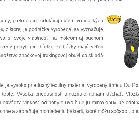
umy, preto dobre odolávajú oteru vo všetkých
, z ktorej je podrážka vyrobená, sa vyznačuje
áva si svoje vlastnosti na mokrom aj suchom
odzený pohyb pri chôdzi. Podrážky majú veľmi
množstvo značkovej trekingovej obuvi sa skladá
e je vysoko priedušný textilný materiál vyrobený firmou Du Pon
 teple. Vysoká priedušnosť umožňuje nohám dýchať. Vložk
u odvádza vlhkosť od nohy a uvoľňuje ju mimo obuv. Je odolná 
chne a zabraňuje hromadeniu baktérií, ktoré môžu spôsobiť ple