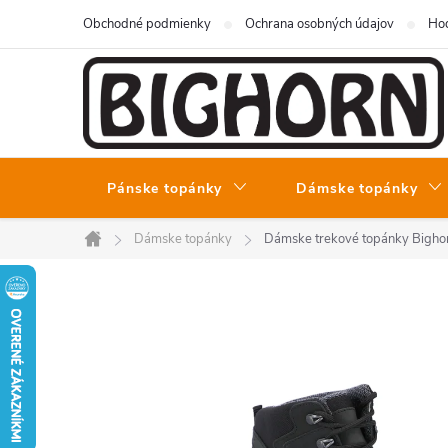
Prejsť
Obchodné podmienky
Ochrana osobných údajov
Hod
na
obsah
Pánske topánky
Dámske topánky
Dámske topánky
Dámske trekové topánky Bigh
Domov