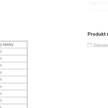
Typ obuvi
:
i
Produkt n
Dámske 
j stielky
m
m
m
m
m
m
m
m
m