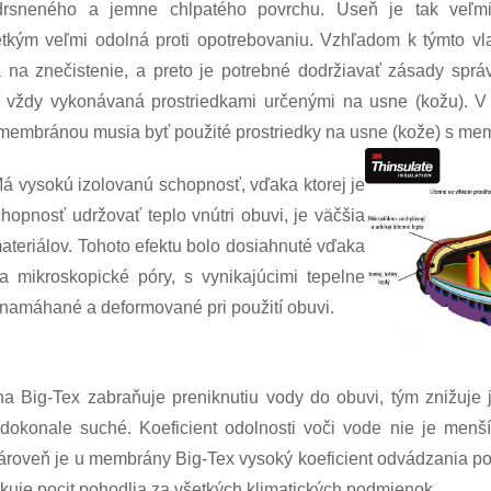
drsneného a jemne chlpatého povrchu. Useň je tak veľmi
tkým veľmi odolná proti opotrebovaniu. Vzhľadom k týmto vlas
 na znečistenie, a preto je potrebné dodržiavať zásady sprá
 vždy vykonávaná prostriedkami určenými na usne (kožu). V
 membránou musia byť použité prostriedky na usne (kože) s me
á vysokú izolovanú schopnosť, vďaka ktorej je
hopnosť udržovať teplo vnútri obuvi, je väčšia
ateriálov. Tohoto efektu bolo dosiahnuté vďaka
a mikroskopické póry, s vynikajúcimi tepelne
 namáhané a deformované pri použití obuvi.
 Big-Tex zabraňuje preniknutiu vody do obuvi, tým znižuje
 dokonale suché. Koeficient odolnosti voči vode nie je me
Zároveň je u membrány Big-Tex vysoký koeficient odvádzania p
kuje pocit pohodlia za všetkých klimatických podmienok.