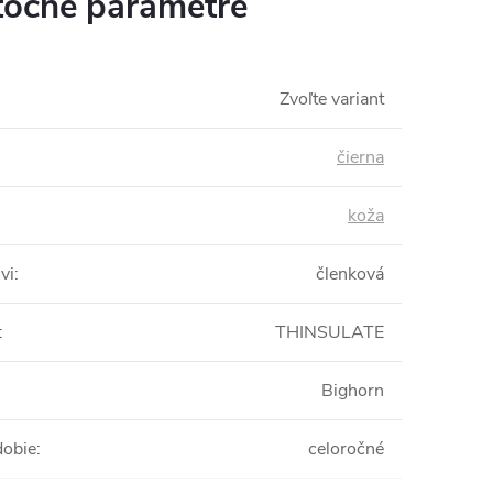
očné parametre
Zvoľte variant
čierna
koža
vi
:
členková
:
THINSULATE
Bighorn
dobie
:
celoročné