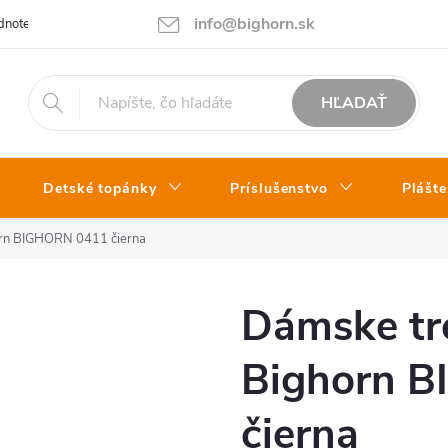
info@bighorn.sk
notenie obchodu
Kontakt
HĽADAŤ
Detské topánky
Príslušenstvo
Plášte
orn BIGHORN 0411 čierna
Dámske tr
Bighorn 
čierna