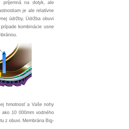
 príjemná na dotyk, ale
tnostiam je ale relatívne
vnej údržby. Údržba obuvi
 prípade kombinácie usne
mbránou.
 jej hmotnosť a Vaše nohy
nší ako 10 000mm vodného
otu z obuvi. Membrána Big-