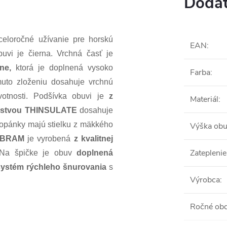
Dodat
loročné užívanie pre horskú
EAN
:
buvi je čierna. Vrchná časť je
ne,
ktorá je doplnená vysoko
Farba
:
to zloženiu dosahuje vrchnú
votnosti. Podšívka obuvi je
z
Materiál
:
vrstvou THINSULATE
dosahuje
Topánky majú stielku z mäkkého
Výška obu
VIBRAM
je vyrobená
z kvalitnej
Zateplenie
 Na špičke je obuv
doplnená
ystém rýchleho šnurovania
s
Výrobca
:
Ročné ob