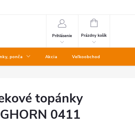
NÁKUPNÝ
KOŠÍK
Prázdny košík
Prihlásenie
nky, ponča
Akcia
Veľkoobchod
Kontakt
ekové topánky
BIGHORN 0411