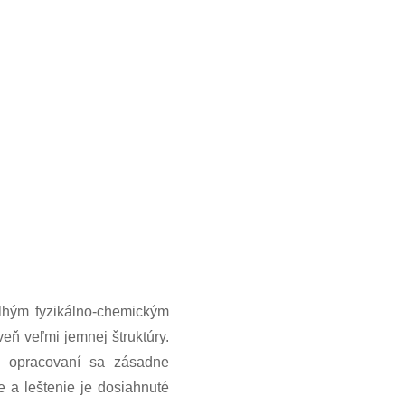
lhým fyzikálno-chemickým
eň veľmi jemnej štruktúry.
i opracovaní sa zásadne
e a leštenie je dosiahnuté