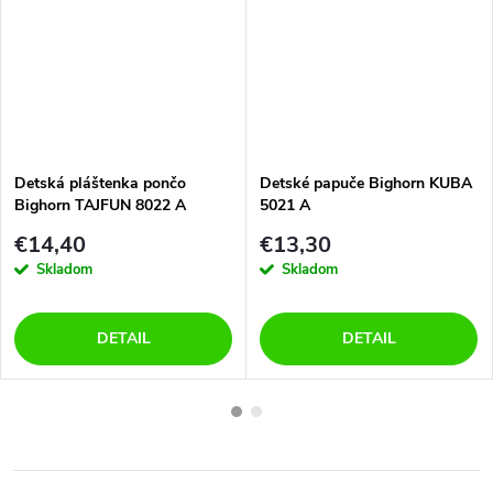
Detská pláštenka pončo
Detské papuče Bighorn KUBA
Bighorn TAJFUN 8022 A
5021 A
krokodíl
€14,40
€13,30
Skladom
Skladom
DETAIL
DETAIL