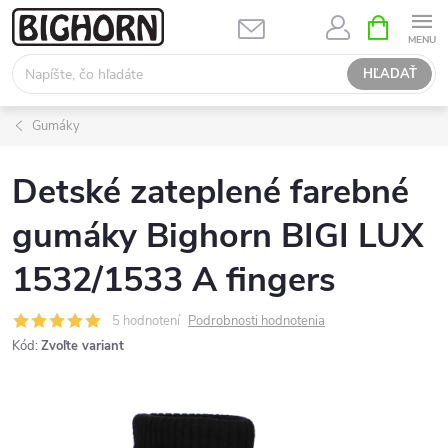
Prejsť
NÁKUPN
KOŠÍK
na
obsah
HĽADAŤ
Gumáky
Detské zateplené farebné
gumáky Bighorn BIGI LUX
1532/1533 A fingers
5 hodnotení
Podrobnosti hodnotenia
Kód:
Zvoľte variant