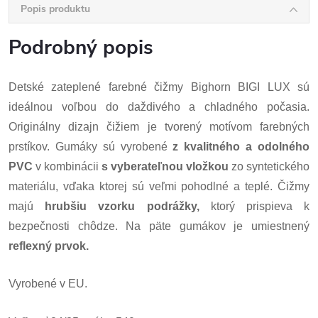
Popis produktu
Podrobný popis
Detské zateplené farebné čižmy Bighorn BIGI LUX sú
ideálnou voľbou do daždivého a chladného počasia.
Originálny dizajn čižiem je tvorený motívom farebných
prstíkov. Gumáky sú vyrobené
z kvalitného a odolného
PVC
v kombinácii
s vyberateľnou vložkou
zo syntetického
materiálu, vďaka ktorej sú veľmi pohodlné a teplé. Čižmy
majú
hrubšiu vzorku podrážky,
ktorý prispieva k
bezpečnosti chôdze. Na päte gumákov je umiestnený
reflexný prvok.
Vyrobené v EU.