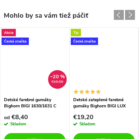
Akcia
Tip
Česká značka
Česká značka
–20 %
€10,50
Detské farebné gumáky
Detské zateplené farebné
Bighorn BIGI 1630/1631 C
gumáky Bighorn BIGI LUX
klobúčik
1532 D miner
€8,40
€19,20
od
Skladom
Skladom