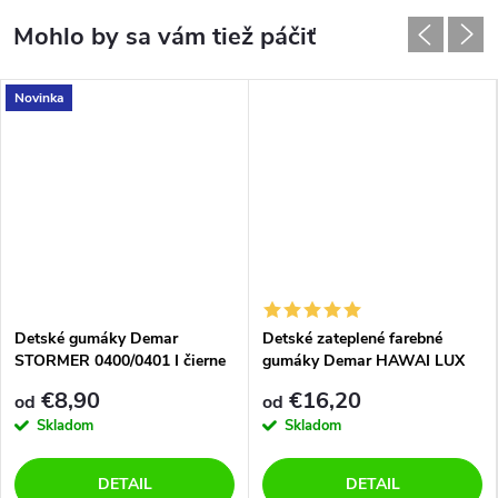
Novinka
Detské gumáky Demar
Detské zateplené farebné
STORMER 0400/0401 I čierne
gumáky Demar HAWAI LUX
PRINT 0048/0049 AM kvety
€8,90
€16,20
od
od
Skladom
Skladom
DETAIL
DETAIL