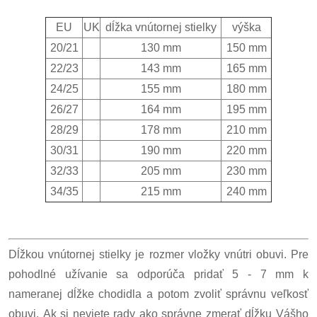
EU
UK
dĺžka vnútornej stielky
výška
20/21
130 mm
150 mm
22/23
143 mm
165 mm
24/25
155 mm
180 mm
26/27
164 mm
195 mm
28/29
178 mm
210 mm
30/31
190 mm
220 mm
32/33
205 mm
230 mm
34/35
215 mm
240 mm
Dĺžkou vnútornej stielky je rozmer vložky vnútri obuvi. Pre
pohodlné užívanie sa odporúča pridať 5 - 7 mm k
nameranej dĺžke chodidla a potom zvoliť správnu veľkosť
obuvi. Ak si neviete rady ako správne zmerať dĺžku Vášho