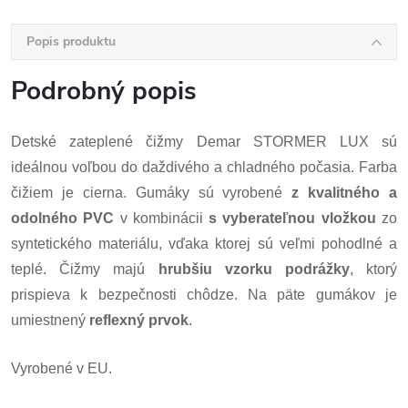
Popis produktu
Podrobný popis
Detské zateplené čižmy Demar STORMER LUX sú
ideálnou voľbou do daždivého a chladného počasia. Farba
čižiem je cierna. Gumáky sú vyrobené
z kvalitného a
odolného PVC
v kombinácii
s vyberateľnou vložkou
zo
syntetického materiálu, vďaka ktorej sú veľmi pohodlné a
teplé. Čižmy majú
hrubšiu vzorku podrážky
, ktorý
prispieva k bezpečnosti chôdze. Na päte gumákov je
umiestnený
reflexný prvok
.
Vyrobené v EU.