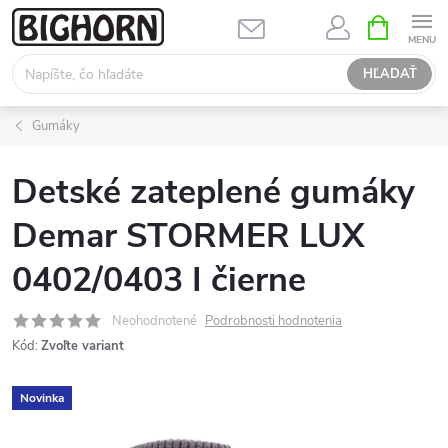
Prejsť
NÁKUPN
KOŠÍK
na
obsah
HĽADAŤ
Gumáky
Detské zateplené gumáky
Demar STORMER LUX
0402/0403 I čierne
Neohodnotené
Podrobnosti hodnotenia
Kód:
Zvoľte variant
Novinka