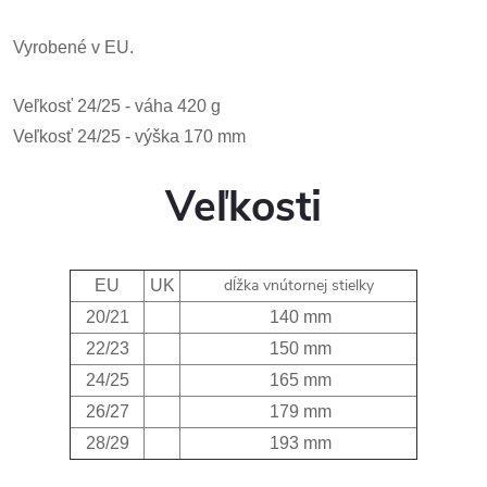
Vyrobené v EU.
Veľkosť 24/25 - váha 420 g
Veľkosť 24/25 - výška 170 mm
Veľkosti
dĺžka vnútornej stielky
EU
UK
20/21
140 mm
22/23
150 mm
24/25
165 mm
26/27
179 mm
28/29
193 mm