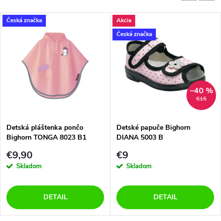
Česká značka
Akcia
Česká značka
–40 %
€15
Detská pláštenka pončo
Detské papuče Bighorn
Bighorn TONGA 8023 B1
DIANA 5003 B
jednorožec
€9,90
€9
Skladom
Skladom
DETAIL
DETAIL