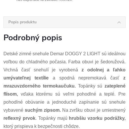
Popis produktu
Podrobný popis
Detské zimné snehule Demar DOGGY 2 LIGHT sú ideálnou
voľbou do chladného počasia. Farba obuvi je šedoružová.
Vrchná časť snehulí je vyrobená
z odolnej a ľahko
umývateľnej textílie
a spodná nepremokavá časť
z
mrazuvzdorného termokaučuku.
Topánky sú
zateplené
flísom,
vďaka ktorému sú veľmi pohodlné a teplé. Pre
pohodlné obúvanie a jednoduché zapínanie sú snehule
vybavené
suchým zipsom.
Na zvršku obuvi je umiestnený
reflexný prvok
. Topánky majú
hrubšiu vzorku podrážky,
ktorý prispieva k bezpečnosti chôdze.