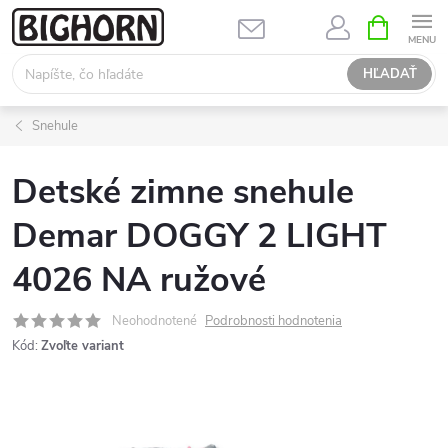
Prejsť
NÁKUPN
KOŠÍK
na
obsah
HĽADAŤ
Snehule
Detské zimne snehule
Demar DOGGY 2 LIGHT
4026 NA ružové
Neohodnotené
Podrobnosti hodnotenia
Kód:
Zvoľte variant