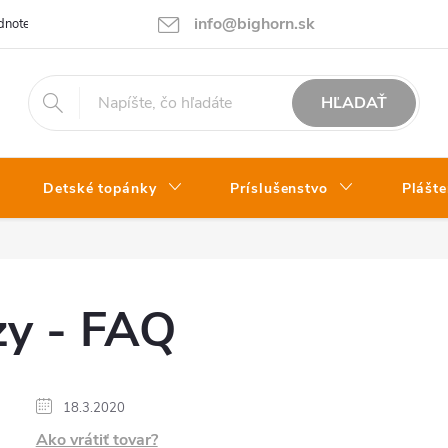
info@bighorn.sk
notenie obchodu
Kontakt
HĽADAŤ
Detské topánky
Príslušenstvo
Plášte
zy - FAQ
18.3.2020
Ako vrátiť tovar?