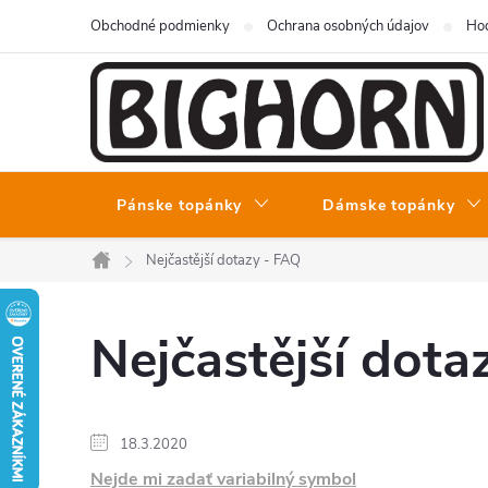
Prejsť
Obchodné podmienky
Ochrana osobných údajov
Hod
na
obsah
Pánske topánky
Dámske topánky
Nejčastější dotazy - FAQ
Domov
Nejčastější dota
V
18.3.2020
Nejde mi zadať variabilný symbol