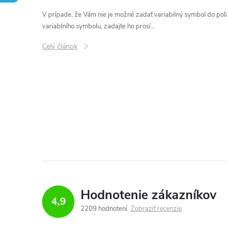
ý
V prípade, že Vám nie je možné zadať variabilný symbol do poľ
p
variablního symbolu, zadajte ho prosí...
Celý článok
i
s
č
O
l
v
l
á
á
n
d
Hodnotenie zákazníkov
k
4,9
a
2209 hodnotení
Zobraziť recenzie