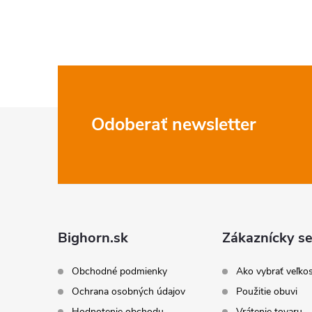
o
c
i
v
e
p
r
Z
Odoberať newsletter
v
á
k
p
y
ä
v
Bighorn.sk
Zákaznícky se
ý
t
Obchodné podmienky
Ako vybrať veľko
p
i
Ochrana osobných údajov
Použitie obuvi
Hodnotenie obchodu
Vrátenie tovaru