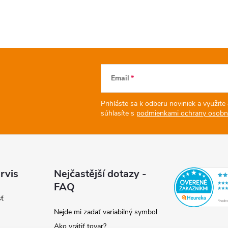
Email
Prihláste sa k odberu noviniek a využite
súhlasíte s
podmienkami ochrany osobný
rvis
Nejčastější dotazy -
FAQ
sť
Nejde mi zadať variabilný symbol
Ako vrátiť tovar?