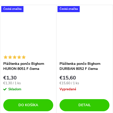
Česká značka
Česká značka
Pláštenka pončo Bighorn
Pláštenka pončo Bighorn
HURON 8051 F čierna
DURBAN 8052 F čierna
€1,30
€15,60
Jednotková
Jednotková
€1,30 / 1 ks
€15,60 / 1 ks
cena:
cena:
Skladom
Vypredané
DO KOŠÍKA
DETAIL