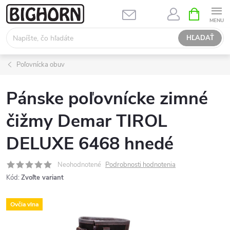
Prejsť
NÁKUPN
KOŠÍK
na
obsah
HĽADAŤ
Poľovnícka obuv
Pánske poľovnícke zimné
čižmy Demar TIROL
DELUXE 6468 hnedé
Neohodnotené
Podrobnosti hodnotenia
Kód:
Zvoľte variant
Ovčia vlna