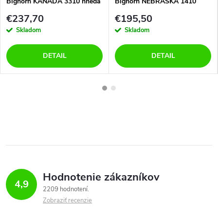
Bighorn KANADA 3310 hnedá
Bighorn NEBRASKA 1410
hnedá
€237,70
€195,50
Skladom
Skladom
DETAIL
DETAIL
Hodnotenie zákazníkov
4,9
2209 hodnotení
Zobraziť recenzie