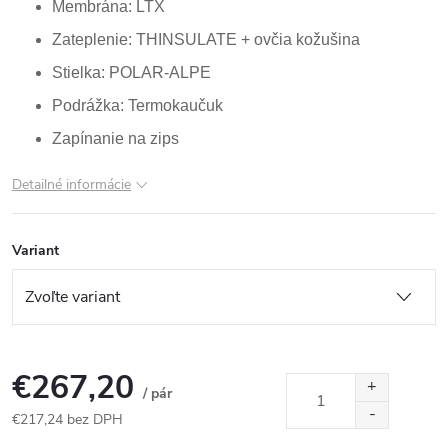
Membrána: LTX
Zateplenie: THINSULATE + ovčia kožušina
Stielka: POLAR-ALPE
Podrážka: Termokaučuk
Zapínanie na zips
Detailné informácie
Variant
€267,20
/ pár
€217,24 bez DPH
Jednotková