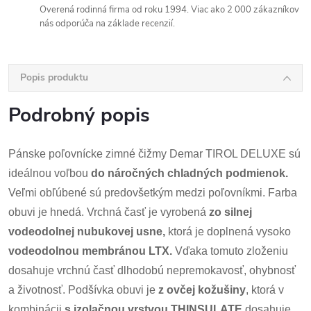
Overená rodinná firma od roku 1994. Viac ako 2 000 zákazníkov
nás odporúča na základe recenzií.
Popis produktu
Podrobný popis
Pánske poľovnícke zimné čižmy Demar TIROL DELUXE sú
ideálnou voľbou
do náročných chladných podmienok.
Veľmi obľúbené sú predovšetkým medzi poľovníkmi. Farba
obuvi je hnedá. Vrchná časť je vyrobená
zo silnej
vodeodolnej nubukovej usne,
ktorá je doplnená vysoko
vodeodolnou membránou LTX.
Vďaka tomuto zloženiu
dosahuje vrchnú časť dlhodobú nepremokavosť, ohybnosť
a životnosť. Podšívka obuvi je
z ovčej kožušiny
, ktorá v
kombinácii
s izolačnou vrstvou THINSULATE
dosahuje