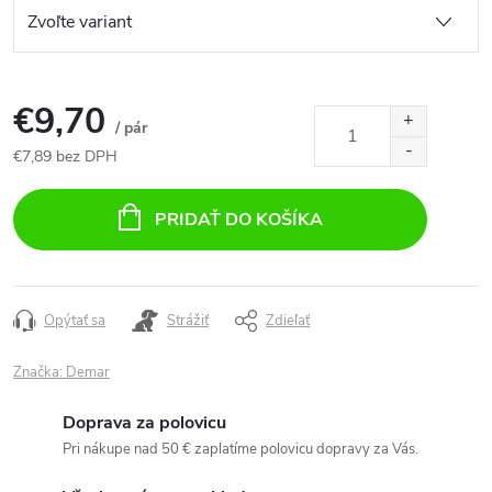
€9,70
/ pár
€7,89 bez DPH
Jednotková
cena:
PRIDAŤ DO KOŠÍKA
Opýtať sa
Strážiť
Zdieľať
Značka:
Demar
Doprava za polovicu
Pri nákupe nad 50 € zaplatíme polovicu dopravy za Vás.