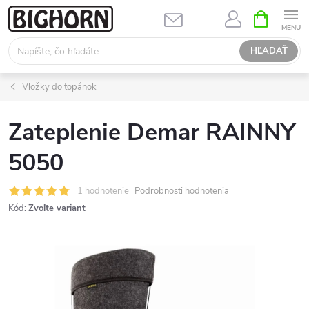
Prejsť
NÁKUPN
KOŠÍK
na
obsah
HĽADAŤ
Vložky do topánok
Zateplenie Demar RAINNY
5050
1 hodnotenie
Podrobnosti hodnotenia
Kód:
Zvoľte variant