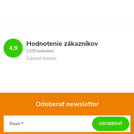
Hodnotenie zákazníkov
4,9
2209 hodnotení
Zobraziť recenzie
Odoberať newsletter
Z
Email
ODOBERAŤ
á