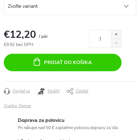
€12,20
/ pár
€9,92 bez DPH
Jednotková
cena:
PRIDAŤ DO KOŠÍKA
Opýtať sa
Strážiť
Zdieľať
Značka:
Demar
Doprava za polovicu
Pri nákupe nad 50 € zaplatíme polovicu dopravy za Vás.