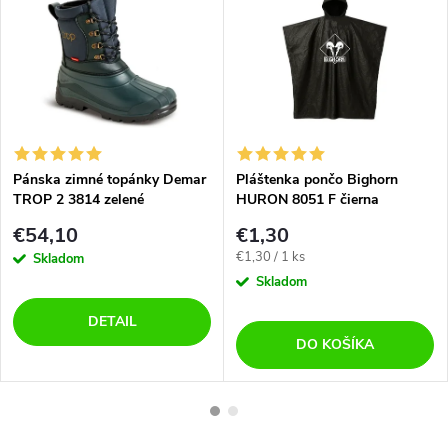
Pánska zimné topánky Demar
Pláštenka pončo Bighorn
TROP 2 3814 zelené
HURON 8051 F čierna
€54,10
€1,30
Jednotková
€1,30 / 1 ks
Skladom
cena:
Skladom
DETAIL
DO KOŠÍKA