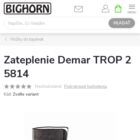
Prejsť
NÁKUPN
KOŠÍK
na
obsah
HĽADAŤ
Vložky do topánok
Zateplenie Demar TROP 2
5814
Neohodnotené
Podrobnosti hodnotenia
Kód:
Zvoľte variant