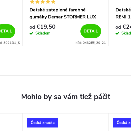
Detské zateplené farebné
Detské
gumáky Demar STORMER LUX
REMI 1
EXCLUSIVE 0432/0433 EE auta
€19,50
€2
od
od
ETAIL
DETAIL
Skladom
Skla
d:
8021D1_S
Kód:
0432EE_20-21
Česká značka
Česká z