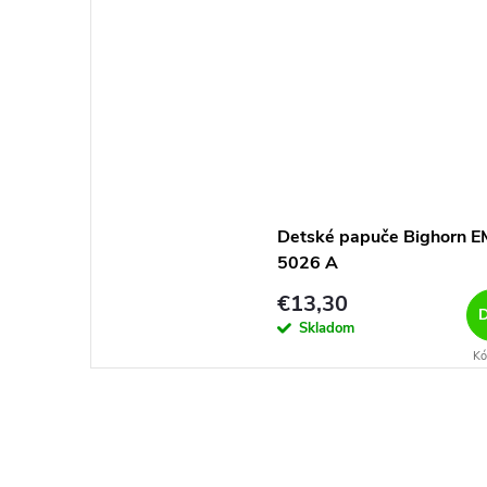
Detské papuče Bighorn E
5026 A
€13,30
D
Skladom
Kó