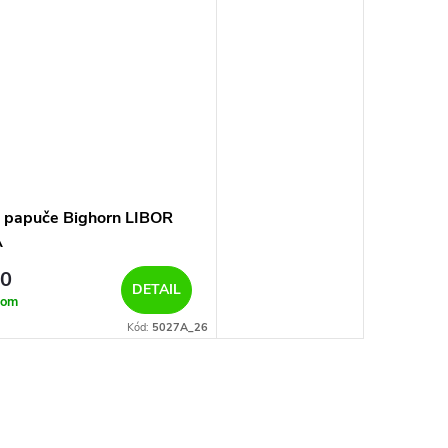
 papuče Bighorn LIBOR
A
30
DETAIL
dom
Kód:
5027A_26