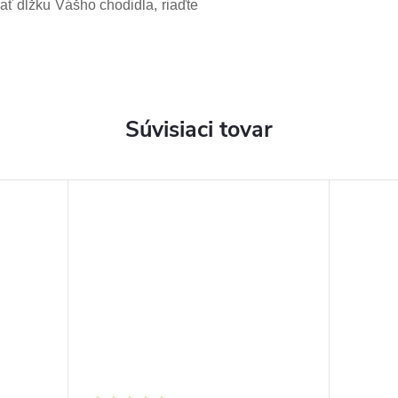
ať dĺžku Vášho chodidla, riaďte
Súvisiaci tovar