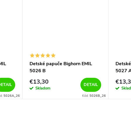
MIL
Detské papuče Bighorn EMIL
Detské
5026 B
5027 
€13,30
€13,
ETAIL
DETAIL
Skladom
Skla
d:
5026A_26
Kód:
5026B_26