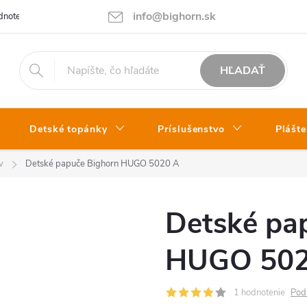
info@bighorn.sk
notenie obchodu
Kontakt
HĽADAŤ
Detské topánky
Príslušenstvo
Plášte
v
Detské papuče Bighorn HUGO 5020 A
Detské pa
HUGO 502
1 hodnotenie
Pod