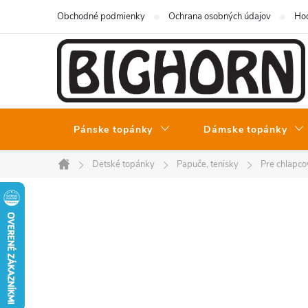
Prejsť
Obchodné podmienky
Ochrana osobných údajov
Hod
na
obsah
Pánske topánky
Dámske topánky
Detské topánky
Papuče, tenisky
Pre chlapco
Domov