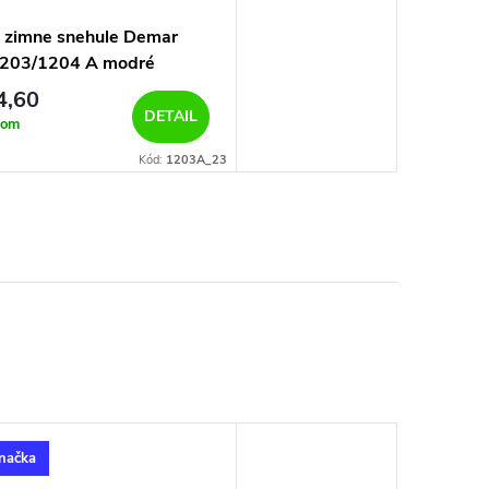
 zimne snehule Demar
203/1204 A modré
4,60
DETAIL
dom
Kód:
1203A_23
načka