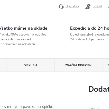
Opýtať sa
Strážiť
Všetko máme na sklade
Expedícia do 24 h
iac ako 95% všetkých produktov
Objednané zboží expeduje
máme skladom a ihneď
24 hodin od objednávky.
ripravených na odoslanie.
DISKUSIA
ZNAČKA
BIGHORN
Dodat
e s motívom pavúka na špičke.