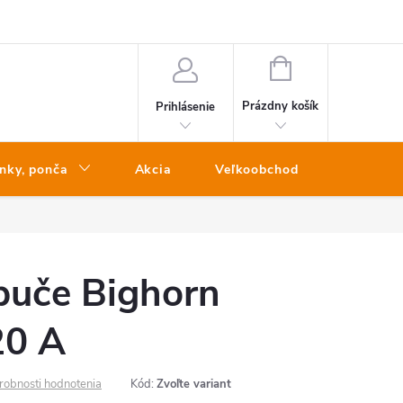
NÁKUPNÝ
KOŠÍK
Prázdny košík
Prihlásenie
nky, ponča
Akcia
Veľkoobchod
Kontakt
puče Bighorn
0 A
robnosti hodnotenia
Kód:
Zvoľte variant