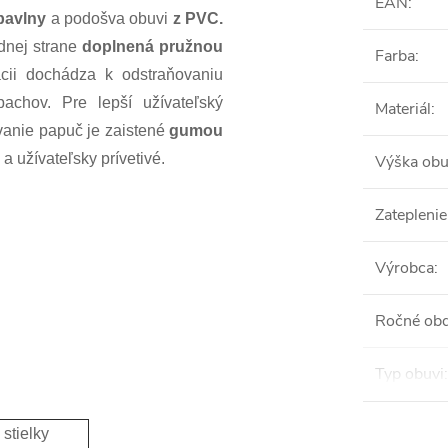
EAN
:
 bavlny
a podošva obuvi
z PVC.
dnej strane
doplnená pružnou
Farba
:
cii dochádza k odstraňovaniu
pachov. Pre lepší užívateľský
Materiál
:
nie papuč je zaistené
gumou
 užívateľsky prívetivé.
Výška obu
Zateplenie
Výrobca
:
Ročné ob
i
Typ obuvi
:
 stielky