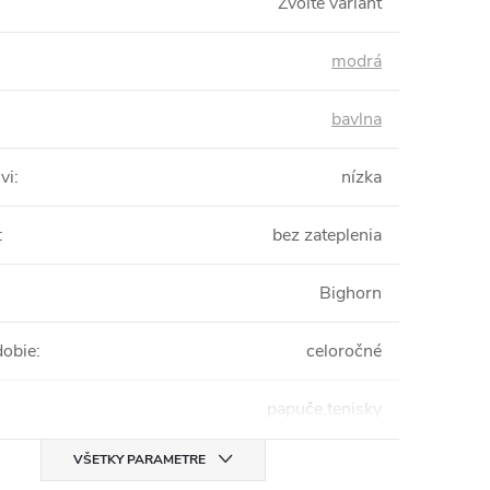
Zvoľte variant
modrá
bavlna
vi
:
nízka
:
bez zateplenia
Bighorn
dobie
:
celoročné
papuče,tenisky
VŠETKY PARAMETRE