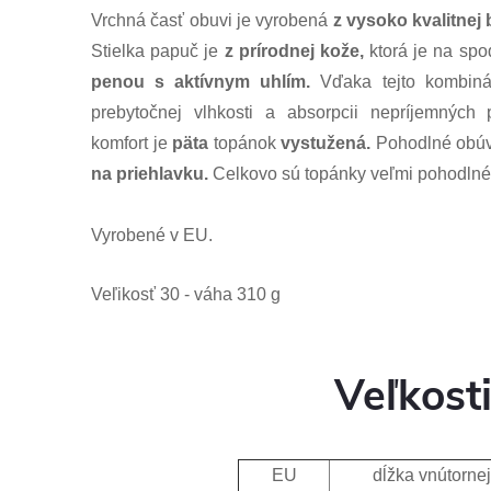
Vrchná časť obuvi je vyrobená
z vysoko kvalitnej
Stielka papuč je
z prírodnej kože,
ktorá je na spo
penou s aktívnym uhlím.
Vďaka tejto kombiná
prebytočnej vlhkosti a absorpcii nepríjemných 
komfort je
päta
topánok
vystužená.
Pohodlné obúva
na priehlavku.
Celkovo sú topánky veľmi pohodlné a
Vyrobené v EU.
Veľikosť 30 - váha 310 g
Veľkost
EU
dĺžka vnútornej