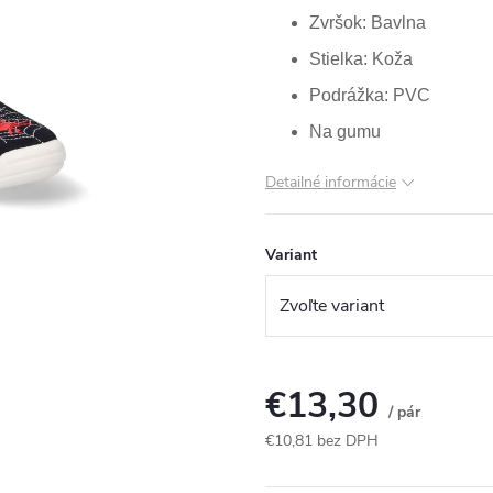
Zvršok: Bavlna
Stielka: Koža
Podrážka: PVC
Na gumu
Detailné informácie
Variant
€13,30
/ pár
€10,81 bez DPH
Jednotková
cena: