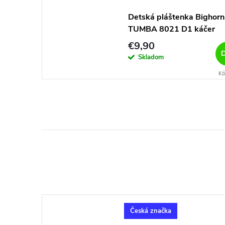
Detská pláštenka Bighorn
TUMBA 8021 D1 káčer
€9,90
D
Skladom
Kó
Česká značka