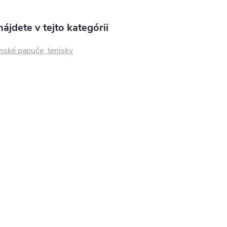
ájdete v tejto kategórii
nské papuče, tenisky