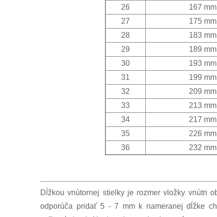
26
167 mm
27
175 mm
28
183 mm
29
189 mm
30
193 mm
31
199 mm
32
209 mm
33
213 mm
34
217 mm
35
226 mm
36
232 mm
Dĺžkou vnútornej stielky je rozmer vložky vnútri 
odporúča pridať 5 - 7 mm k nameranej dĺžke ch