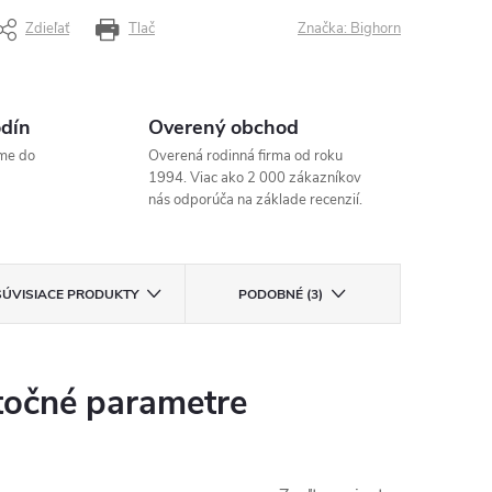
Zdieľať
Tlač
Značka:
Bighorn
odín
Overený obchod
me do
Overená rodinná firma od roku
1994. Viac ako 2 000 zákazníkov
nás odporúča na základe recenzií.
SÚVISIACE PRODUKTY
PODOBNÉ (3)
očné parametre