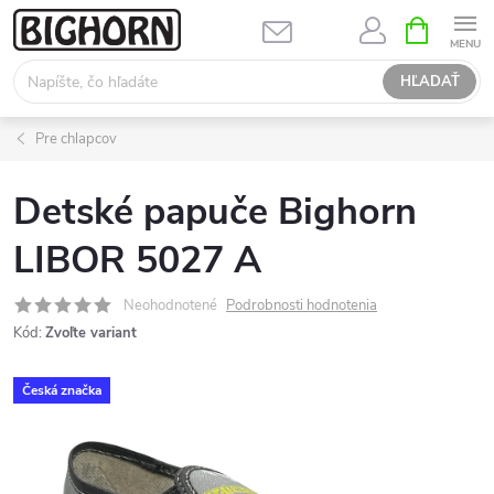
Prejsť
NÁKUPN
KOŠÍK
na
obsah
HĽADAŤ
Pre chlapcov
Detské papuče Bighorn
LIBOR 5027 A
Neohodnotené
Podrobnosti hodnotenia
Kód:
Zvoľte variant
Česká značka