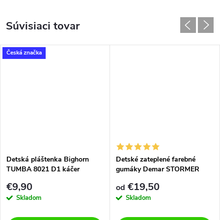
Súvisiaci tovar
Česká značka
Detská pláštenka Bighorn
Detské zateplené farebné
TUMBA 8021 D1 káčer
gumáky Demar STORMER
LUX EXCLUSIVE 0432/0433 EE
€9,90
€19,50
od
auta
Skladom
Skladom