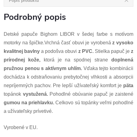
Popis produktu
Podrobný popis
Detské papuče Bighorn LIBOR v šedej farbe s motívom
motorky na špičke.Vrchná časť obuvi je vyrobená
z vysoko
kvalitnej bavlny
a podošva obuvi
z PVC.
Stielka papuč je
z
prírodnej kože,
ktorá je na spodnej strane
doplnená
pružnou penou s aktívnym uhlím.
Vďaka tejto kombinácii
dochádza k odstraňovaniu prebytočnej vlhkosti a absorpcii
nepríjemných pachov. Pre lepší užívateľský komfort je
päta
topánok
vystužená.
Pohodlné obúvanie papuč je zaistené
gumou na priehlavku.
Celkovo sú topánky veľmi pohodlné
a užívateľsky prívetivé.
Vyrobené v EU.