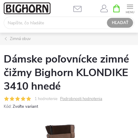
Prejsť
NÁKUPN
KOŠÍK
na
obsah
HĽADAŤ
Zimná obuv
Dámske poľovnícke zimné
čižmy Bighorn KLONDIKE
3410 hnedé
1 hodnotenie
Podrobnosti hodnotenia
Kód:
Zvoľte variant