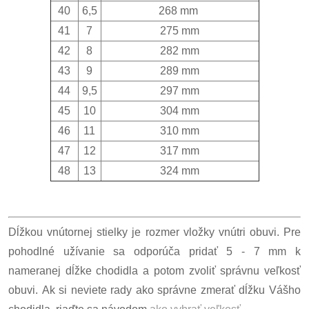
40
6,5
268 mm
41
7
275 mm
42
8
282 mm
43
9
289 mm
44
9,5
297 mm
45
10
304 mm
46
11
310 mm
47
12
317 mm
48
13
324 mm
Dĺžkou vnútornej stielky je rozmer vložky vnútri obuvi. Pre
pohodlné užívanie sa odporúča pridať 5 - 7 mm k
nameranej dĺžke chodidla a potom zvoliť správnu veľkosť
obuvi. Ak si neviete rady ako správne zmerať dĺžku Vášho