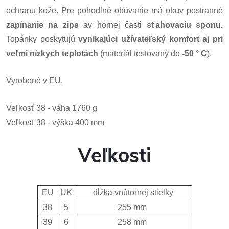
ochranu kože. Pre pohodlné obúvanie má obuv postranné
zapínanie na zips
av hornej časti
sťahovaciu sponu.
Topánky poskytujú
vynikajúci užívateľský komfort
aj pri
veľmi nízkych teplotách
(materiál testovaný do
-50 ° C
).
Vyrobené v EU.
Veľkosť 38 - váha 1760 g
Veľkosť 38 - výška 400 mm
Veľkosti
EU
UK
dĺžka vnútornej stielky
38
5
255 mm
39
6
258 mm