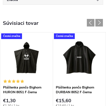
Súvisiaci tovar
Česká značka
Česká značka
Pláštenka pončo Bighorn
Pláštenka pončo Bighorn
HURON 8051 F čierna
DURBAN 8052 F čierna
€1,30
€15,60
Jednotková
Jednotková
€1,30 / 1 ks
€15,60 / 1 ks