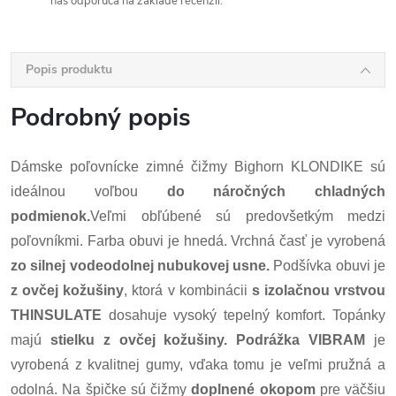
nás odporúča na základe recenzií.
Popis produktu
Podrobný popis
Dámske poľovnícke zimné čižmy Bighorn KLONDIKE sú
ideálnou voľbou
do náročných chladných
podmienok.
Veľmi obľúbené sú predovšetkým medzi
poľovníkmi. Farba obuvi je hnedá. Vrchná časť je vyrobená
zo silnej vodeodolnej nubukovej usne.
Podšívka obuvi je
z ovčej kožušiny
, ktorá v kombinácii
s izolačnou vrstvou
THINSULATE
dosahuje vysoký tepelný komfort. Topánky
majú
stielku z ovčej kožušiny.
Podrážka VIBRAM
je
vyrobená z kvalitnej gumy, vďaka tomu je veľmi pružná a
odolná. Na špičke sú čižmy
doplnené okopom
pre väčšiu