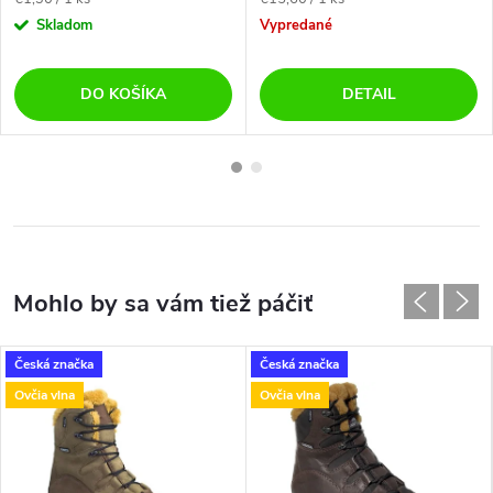
cena:
cena:
Skladom
Vypredané
DO KOŠÍKA
DETAIL
Česká značka
Česká značka
Ovčia vlna
Ovčia vlna