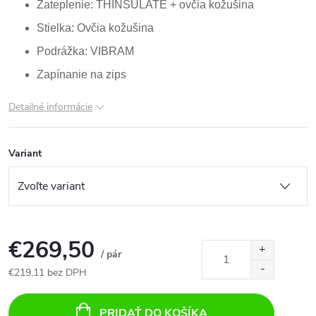
Zateplenie: THINSULATE + ovčia kožušina
Stielka: Ovčia kožušina
Podrážka: VIBRAM
Zapínanie na zips
Detailné informácie
Variant
€269,50
/ pár
€219,11 bez DPH
Jednotková
cena:
PRIDAŤ DO KOŠÍKA