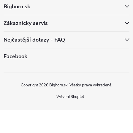
t
Bighorn.sk
i
Zákaznícky servis
e
Nejčastější dotazy - FAQ
Facebook
Copyright 2026
Bighorn.sk
. Všetky práva vyhradené.
Vytvoril Shoptet