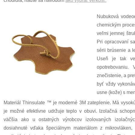
chodidla, riaďte sa návodom
ako vybrať veľkosť.
Nubuková vodeodo
chemickým proces
veľmi jemnej štru
Pri opracovaní s
sérii brúsenie a 
Useň je tak ve
opotrebovaniu. 
znečistenie, a pr
byť vždy vykonáv
usne (kože) s me
Materiál Thinsulate ™ je moderné 3M zateplenie. Má vysokú
je možné efektívne udržuje teplo v obuvi. Izolačná schopno
väčšia ako u ostatných výrobcov izolovaných izolačnýc
dosiahnuté vďaka špeciálnym materiálom z mikrovláken, k