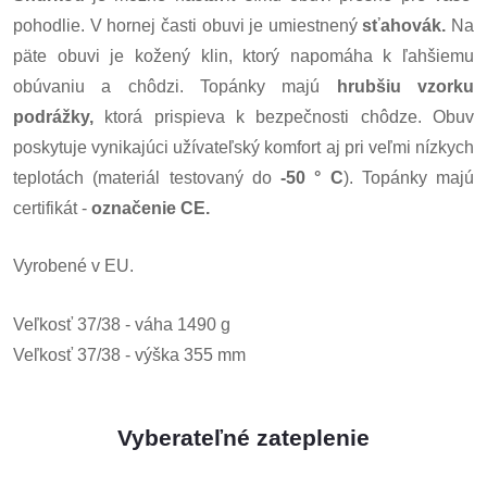
pohodlie. V hornej časti obuvi je umiestnený
sťahovák.
Na
päte obuvi je kožený klin, ktorý napomáha k ľahšiemu
obúvaniu a chôdzi. Topánky majú
hrubšiu vzorku
podrážky,
ktorá prispieva k bezpečnosti chôdze. Obuv
poskytuje vynikajúci užívateľský komfort aj pri veľmi nízkych
teplotách (materiál testovaný do
-50 ° C
). Topánky majú
certifikát -
označenie CE.
Vyrobené v EU.
Veľkosť 37/38 - váha 1490 g
Veľkosť 37/38 - výška 355 mm
Vyberateľné zateplenie