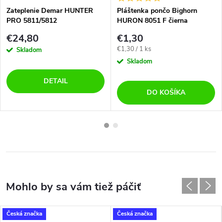
Zateplenie Demar HUNTER
Pláštenka pončo Bighorn
PRO 5811/5812
HURON 8051 F čierna
€24,80
€1,30
Jednotková
€1,30 / 1 ks
Skladom
cena:
Skladom
DETAIL
DO KOŠÍKA
Česká značka
Česká značka