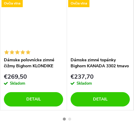
Ovčia vlna
Ovčia vlna
Dámske poľovnícke zimné
Dámske zimné topánky
čižmy Bighorn KLONDIKE
Bighorn KANADA 3302 tmavo
3410 hnedé
hnedá
€269,50
€237,70
Skladom
Skladom
DETAIL
DETAIL