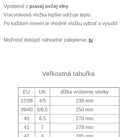
Vyrobené z
pravej ovčej vlny
.
Viacvrstvová vložka lepšie udržuje teplo.
Po každom nosení je vhodné vložku vybrať a vysušiť.
Možnosť dokúpiť náhradné zateplenie.
tu
Veľkostná tabuľka
EU
UK
dĺžka vnútornej stielky
37/38
4/5
238 mm
39/40
6/6,5
250 mm
40
6,5
270 mm
41
7
278 mm
42
8
285 mm