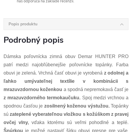
nás odporúča na základe recenzií.
Popis produktu
Podrobný popis
Dámska poľovnícka zimná obuv Demar HUNTER PRO
patrí medzi najobľúbenejšie poľovnícke topánky. Farba
obuvi je zelená. Vrchná časť obuvi je vyrobená
z odolnej a
ľahko umývateľnej textílie v kombinácii s
mrazuvzdornou koženkou
a spodná nepremokavá časť je
z mrazuvzdorného termokaučuku.
Spoj medzi vrchnou a
spodnou časťou je
zosilnený koženou výstužou.
Topánky
sú
zateplené vyberateľnou vložkou s kožúškom z pravej
ovčej vlny,
vďaka ktorému sú veľmi pohodlné a teplé.
Šnúrkou
je možné nastaviť šírku obuvi presne pre vaše