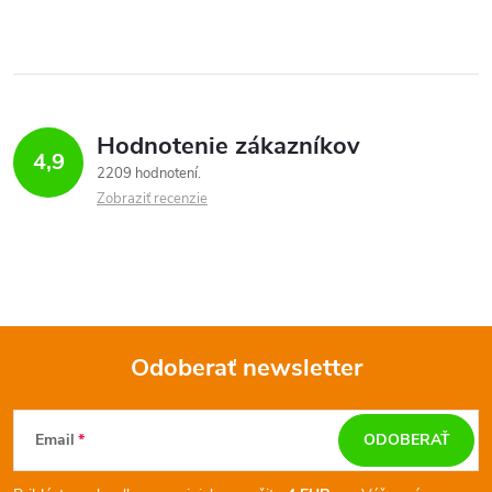
Hodnotenie zákazníkov
4,9
2209 hodnotení
Zobraziť recenzie
Odoberať newsletter
Z
Email
ODOBERAŤ
á