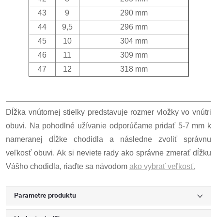
43
9
290 mm
44
9,5
296 mm
45
10
304 mm
46
11
309 mm
47
12
318 mm
Dĺžka vnútornej stielky predstavuje rozmer vložky vo vnútri
obuvi. Na pohodlné užívanie odporúčame pridať 5-7 mm k
nameranej dĺžke chodidla a následne zvoliť správnu
veľkosť obuvi. Ak si neviete rady ako správne zmerať dĺžku
Vášho chodidla, riaďte sa návodom
ako vybrať veľkosť.
Parametre produktu