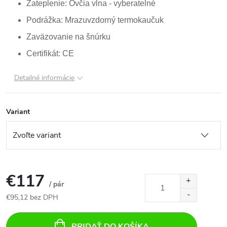
Zateplenie: Ovčia vlna - vyberatelné
Podrážka: Mrazuvzdorný termokaučuk
Zaväzovanie na šnúrku
Certifikát: CE
Detailné informácie
Variant
€117
/ pár
€95,12 bez DPH
Jednotková
cena:
PRIDAŤ DO KOŠÍKA