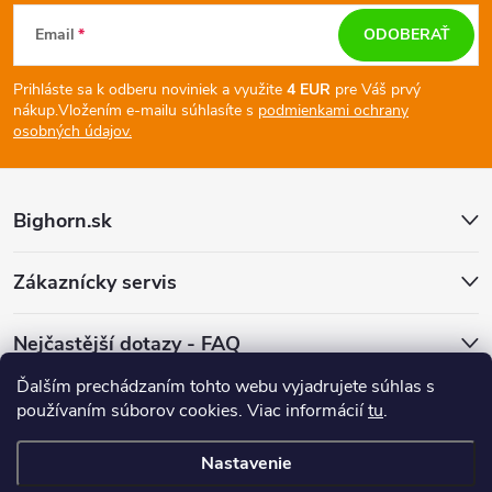
Z
Email
ODOBERAŤ
á
Prihláste sa k odberu noviniek a využite
4 EUR
pre Váš prvý
p
nákup.
Vložením e-mailu súhlasíte s
podmienkami ochrany
osobných údajov.
ä
t
Bighorn.sk
i
Zákaznícky servis
e
Nejčastější dotazy - FAQ
Ďalším prechádzaním tohto webu vyjadrujete súhlas s
Facebook
používaním súborov cookies. Viac informácií
tu
.
Nastavenie