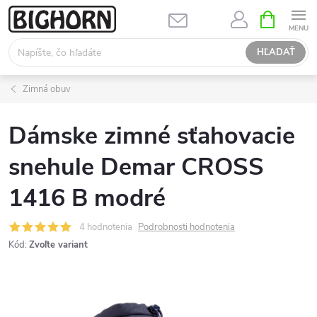
Prejsť
NÁKUPN
KOŠÍK
na
obsah
HĽADAŤ
Zimná obuv
Dámske zimné sťahovacie
snehule Demar CROSS
1416 B modré
4 hodnotenia
Podrobnosti hodnotenia
Kód:
Zvoľte variant