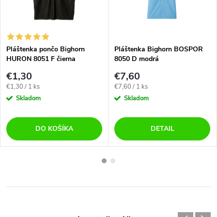
Pláštenka pončo Bighorn
Pláštenka Bighorn BOSPOR
HURON 8051 F čierna
8050 D modrá
€1,30
€7,60
Jednotková
Jednotková
€1,30 / 1 ks
€7,60 / 1 ks
cena:
cena:
Skladom
Skladom
DO KOŠÍKA
DETAIL