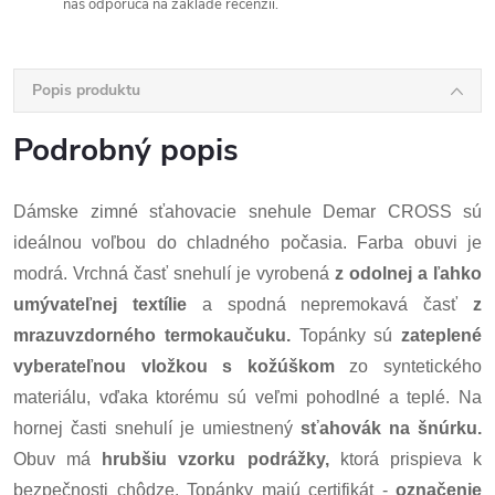
nás odporúča na základe recenzií.
Popis produktu
Podrobný popis
Dámske zimné sťahovacie snehule Demar CROSS sú
ideálnou voľbou do chladného počasia. Farba obuvi je
modrá. Vrchná časť snehulí je vyrobená
z odolnej a ľahko
umývateľnej textílie
a spodná nepremokavá časť
z
mrazuvzdorného termokaučuku.
Topánky sú
zateplené
vyberateľnou vložkou s kožúškom
zo syntetického
materiálu, vďaka ktorému sú veľmi pohodlné a teplé. Na
hornej časti snehulí je umiestnený
sťahovák na šnúrku.
Obuv má
hrubšiu vzorku podrážky,
ktorá prispieva k
bezpečnosti chôdze. Topánky majú certifikát -
označenie