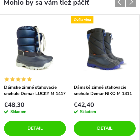
Ovčia vlna
Dámske zimné sťahovacie
Dámské zimné sťahovacie
snehule Demar LUCKY M 1417
snehule Demar NIKO M 1311
A modré
B modré
€48,30
€42,40
Skladom
Skladom
DETAIL
DETAIL