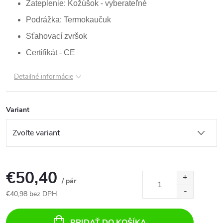
Zateplenie: Kožúšok - vyberateľné
Podrážka: Termokaučuk
Sťahovací zvršok
Certifikát - CE
Detailné informácie
Variant
€50,40
/ pár
€40,98 bez DPH
Jednotková
cena:
PRIDAŤ DO KOŠÍKA