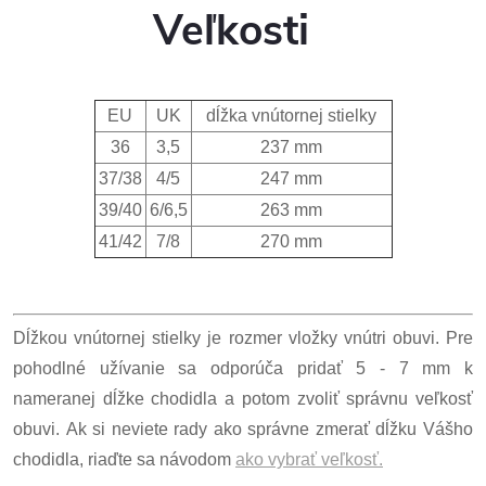
Veľkosti
EU
UK
dĺžka vnútornej stielky
36
3,5
237 mm
37/38
4/5
247 mm
39/40
6/6,5
263 mm
41/42
7/8
270 mm
Dĺžkou vnútornej stielky je rozmer vložky vnútri obuvi. Pre
pohodlné užívanie sa odporúča pridať 5 - 7 mm k
nameranej dĺžke chodidla a potom zvoliť správnu veľkosť
obuvi. Ak si neviete rady ako správne zmerať dĺžku Vášho
chodidla, riaďte sa návodom
ako vybrať veľkosť.