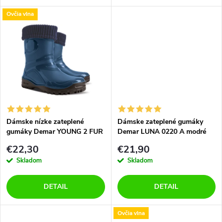
o
d
Ovčia vlna
d
u
u
k
k
t
t
o
o
Dámske nízke zateplené
Dámske zateplené gumáky
gumáky Demar YOUNG 2 FUR
Demar LUNA 0220 A modré
v
0466 A modré
v
€22,30
€21,90
Skladom
Skladom
DETAIL
DETAIL
Ovčia vlna