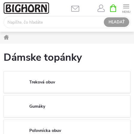
Prejsť
NÁKUPN
KOŠÍK
na
obsah
HĽADAŤ
Domov
Dámske topánky
Treková obuv
Gumáky
Poľovnícka obuv