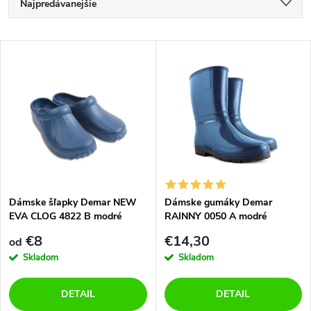
R
Najpredávanejšie
a
Odporúčame
V
Najlacnejšie
d
ý
Najdrahšie
e
p
Abecedne
n
i
i
s
e
Dámske šľapky Demar NEW
Dámske gumáky Demar
EVA CLOG 4822 B modré
RAINNY 0050 A modré
p
p
€8
€14,30
od
r
Skladom
Skladom
r
o
DETAIL
DETAIL