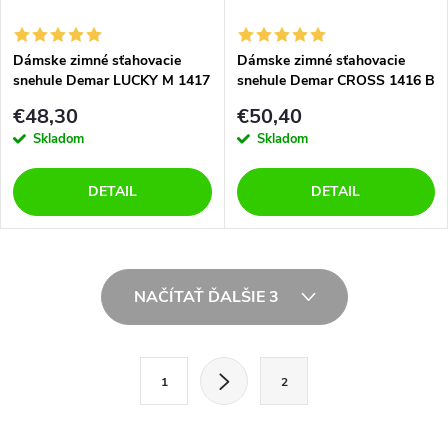
Dámske zimné sťahovacie
Dámske zimné sťahovacie
snehule Demar LUCKY M 1417
snehule Demar CROSS 1416 B
A modré
modré
€48,30
€50,40
Skladom
Skladom
DETAIL
DETAIL
O
NAČÍTAŤ ĎALŠIE 3
v
l
S
1
2
t
á
r