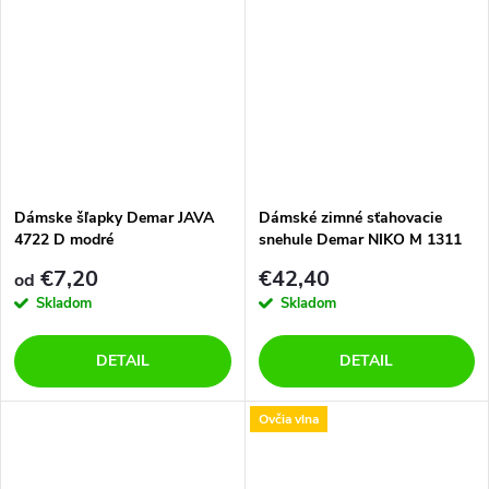
Dámske šľapky Demar JAVA
Dámské zimné sťahovacie
4722 D modré
snehule Demar NIKO M 1311
B modré
€7,20
€42,40
od
Skladom
Skladom
DETAIL
DETAIL
Ovčia vlna