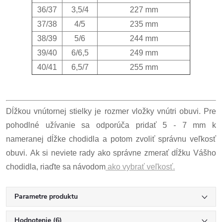
36/37
3,5/4
227 mm
37/38
4/5
235 mm
38/39
5/6
244 mm
39/40
6/6,5
249 mm
40/41
6,5/7
255 mm
Dĺžkou vnútornej stielky je rozmer vložky vnútri obuvi. Pre
pohodlné užívanie sa odporúča pridať 5 - 7 mm k
nameranej dĺžke chodidla a potom zvoliť správnu veľkosť
obuvi. Ak si neviete rady ako správne zmerať dĺžku Vášho
chodidla, riaďte sa návodom
ako vybrať veľkosť.
Parametre produktu
Hodnotenie (6)