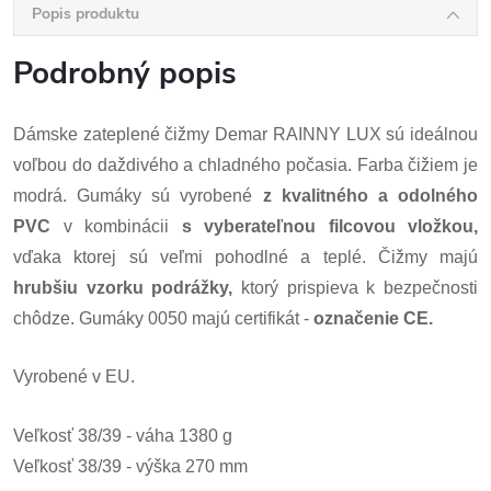
Popis produktu
Podrobný popis
Dámske zateplené čižmy Demar RAINNY LUX sú ideálnou
voľbou do daždivého a chladného počasia. Farba čižiem je
modrá. Gumáky sú vyrobené
z kvalitného a odolného
PVC
v kombinácii
s vyberateľnou filcovou vložkou,
vďaka ktorej sú veľmi pohodlné a teplé. Čižmy majú
hrubšiu vzorku podrážky,
ktorý prispieva k bezpečnosti
chôdze. Gumáky 0050 majú certifikát -
označenie CE.
Vyrobené v EU.
Veľkosť 38/39 - váha 1380 g
Veľkosť 38/39 - výška 270 mm