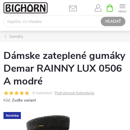
Prejsť
NÁKUPN
KOŠÍK
na
obsah
HĽADAŤ
Gumáky
Dámske zateplené gumáky
Demar RAINNY LUX 0506
A modré
6 hodnotení
Podrobnosti hodnotenia
Kód:
Zvoľte variant
Novinka