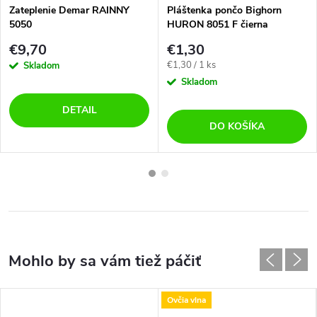
Zateplenie Demar RAINNY
Pláštenka pončo Bighorn
5050
HURON 8051 F čierna
€9,70
€1,30
Jednotková
€1,30 / 1 ks
Skladom
cena:
Skladom
DETAIL
DO KOŠÍKA
Ovčia vlna