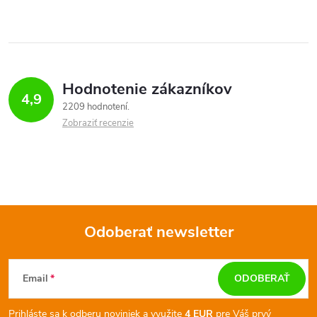
Hodnotenie zákazníkov
4,9
2209 hodnotení
Zobraziť recenzie
Odoberať newsletter
Z
Email
ODOBERAŤ
á
Prihláste sa k odberu noviniek a využite
4 EUR
pre Váš prvý