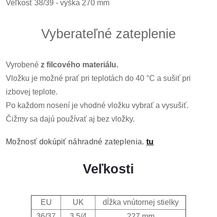
Veľkosť 38/39 - výška 270 mm
Vyberateľné zateplenie
Vyrobené
z filcového materiálu.
Vložku je možné prať pri teplotách do 40 °C a sušiť pri
izbovej teplote.
Po každom nosení je vhodné vložku vybrať a vysušiť.
Čižmy sa dajú používať aj bez vložky.
Možnosť dokúpiť náhradné zateplenia.
tu
Veľkosti
EU
UK
dĺžka vnútornej stielky
36/37
3,5/4
227 mm