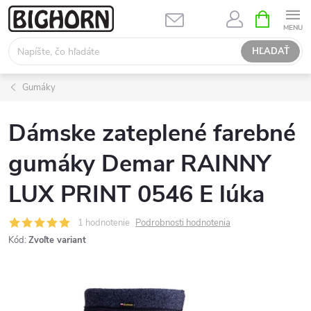
Prejsť
NÁKUPN
KOŠÍK
na
obsah
HĽADAŤ
Gumáky
Dámske zateplené farebné
gumáky Demar RAINNY
LUX PRINT 0546 E lúka
1 hodnotenie
Podrobnosti hodnotenia
Kód:
Zvoľte variant