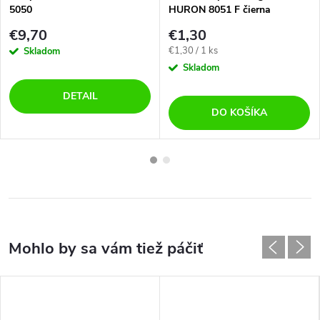
5050
HURON 8051 F čierna
€9,70
€1,30
Jednotková
€1,30 / 1 ks
Skladom
cena:
Skladom
DETAIL
DO KOŠÍKA