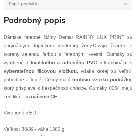
Popis produktu
Podrobný popis
Dámske farebné čižmy Demar RAINNY LUX PRINT sú
originálnym doplnkom modernej ženy.Dizajn čižiem je
tvorený zelenou farbou s farebnými kvetmi. Gumáky sú
vyrobené
z kvalitného a odolného PVC
v kombinácii s
vyberateľnou filcovou vložkou,
vďaka ktorej sú veľmi
pohodlné a teplé. Čižmy majú
hrubšiu vzorku podrážky,
ktorý prispieva k bezpečnosti chôdze. Gumáky 0054 majú
certifikát -
označenie CE.
Vyrobené v EU.
Veľkosť 38/39 - váha 1380 g