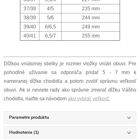
37/38
4/5
235 mm
38/39
5/6
244 mm
39/40
6/6,5
249 mm
40/41
6,5/7
255 mm
Dĺžkou vnútornej stielky je rozmer vložky vnútri obuvi. Pre
pohodlné užívanie sa odporúča pridať 5 - 7 mm k
nameranej dĺžke chodidla a potom zvoliť správnu veľkosť
obuvi. Ak si neviete rady ako správne zmerať dĺžku Vášho
chodidla, riaďte sa návodom
ako vybrať veľkosť.
Parametre produktu
Hodnotenie (1)