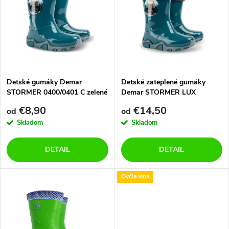
ý
e
p
Abecedne
n
i
i
s
e
Detské gumáky Demar
Detské zateplené gumáky
STORMER 0400/0401 C zelené
Demar STORMER LUX
p
0402/0403 C zelené
p
€8,90
€14,50
od
od
r
Skladom
Skladom
r
o
DETAIL
DETAIL
o
d
Ovčia vlna
d
u
u