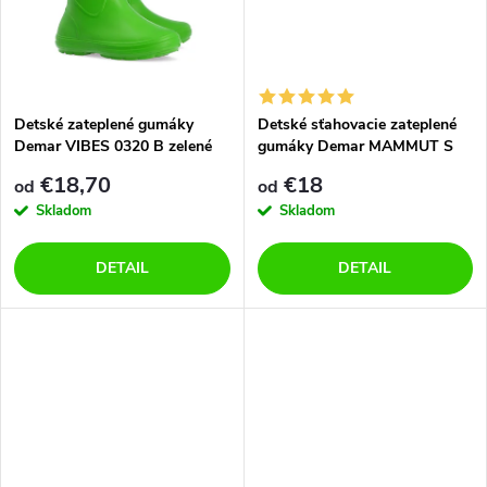
k
k
t
t
o
o
Detské zateplené gumáky
Detské sťahovacie zateplené
Demar VIBES 0320 B zelené
gumáky Demar MAMMUT S
v
0300 J zelené
v
€18,70
€18
od
od
Skladom
Skladom
DETAIL
DETAIL