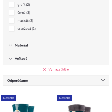
grafit
2
černá
3
maskáč
2
oranžová
1
Materiál
Veľkosť
Vymazať filtre
R
Odporúčame
a
Najlacnejšie
V
Novinka
Novinka
Najdrahšie
d
Najpredávanejšie