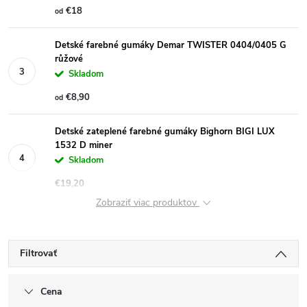
€18
od
Detské farebné gumáky Demar TWISTER 0404/0405 G
růžové
Skladom
€8,90
od
Detské zateplené farebné gumáky Bighorn BIGI LUX
1532 D miner
Skladom
€19,20
Zobraziť viac produktov
Filtrovať
Cena