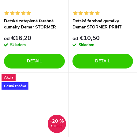
Detské zateplené farebné
Detské farebné gumáky
gumáky Demar STORMER
Demar STORMER PRINT
LUX PRINT 0032/0033 B
0030/0031 B krokodíl
€16,20
€10,50
od
od
krokodíl
Skladom
Skladom
DETAIL
DETAIL
Akcia
Česká značka
–20 %
€10,50