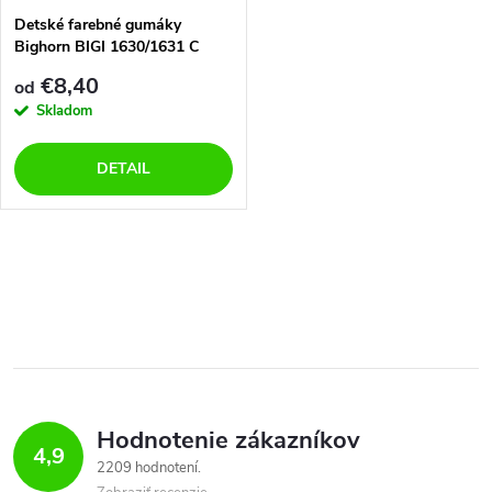
Detské farebné gumáky
Bighorn BIGI 1630/1631 C
klobúčik
€8,40
od
Skladom
DETAIL
O
v
l
á
Hodnotenie zákazníkov
d
4,9
2209 hodnotení