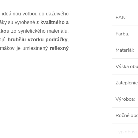
ideálnou voľbou do daždivého
EAN
:
áky sú vyrobené
z kvalitného a
žkou
zo syntetického materiálu,
Farba
:
majú
hrubšiu vzorku podrážky
,
gumákov je umiestnený
reflexný
Materiál
:
Výška obu
Zateplenie
Výrobca
:
Ročné ob
Typ obuvi
: