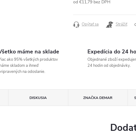
od
€11,79
bez DPH
Jednotková
cena:
Opýtať sa
Strážiť
Všetko máme na sklade
Expedícia do 24 h
iac ako 95% všetkých produktov
Objednané zboží expeduje
máme skladom a ihneď
24 hodin od objednávky.
ripravených na odoslanie.
DISKUSIA
ZNAČKA
DEMAR
Dodat