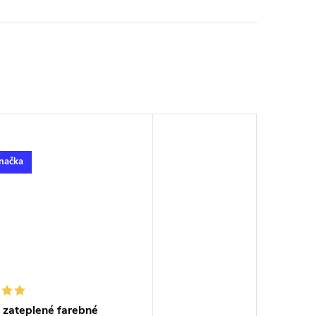
načka
 zateplené farebné