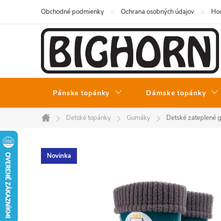
Prejsť
Obchodné podmienky
Ochrana osobných údajov
Hod
na
obsah
Pánske topánky
Dámske topánky
Detské topánky
Gumáky
Detské zateplené
Domov
Novinka