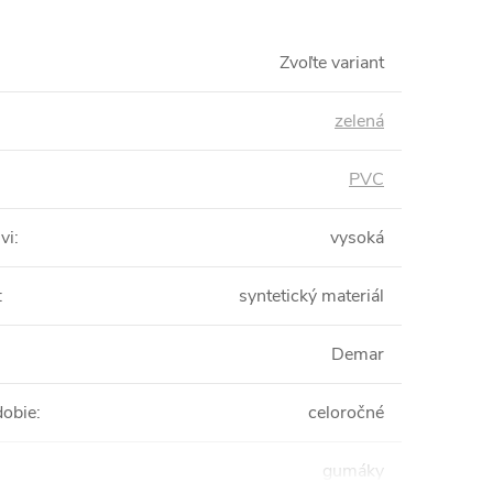
Zvoľte variant
zelená
PVC
vi
:
vysoká
:
syntetický materiál
Demar
dobie
:
celoročné
gumáky