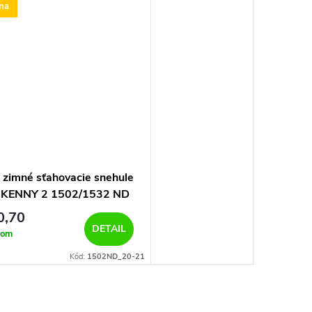
lna
 zimné sťahovacie snehule
 KENNY 2 1502/1532 ND
0,70
DETAIL
dom
Kód:
1502ND_20-21