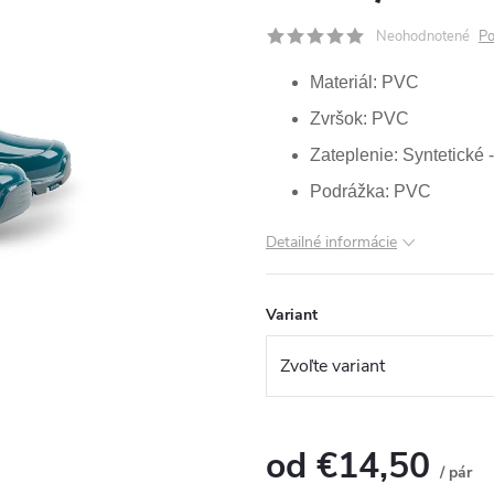
Neohodnotené
Po
Materiál: PVC
Zvršok: PVC
Zateplenie: Syntetické 
Podrážka: PVC
Detailné informácie
Variant
od
€14,50
/ pár