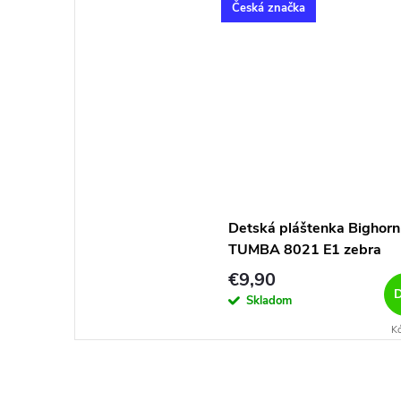
Česká značka
Detská pláštenka Bighorn
TUMBA 8021 E1 zebra
€9,90
D
Skladom
K