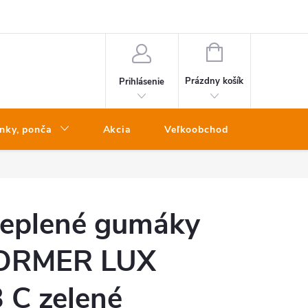
NÁKUPNÝ
KOŠÍK
Prázdny košík
Prihlásenie
nky, ponča
Akcia
Veľkoobchod
Kontakt
teplené gumáky
ORMER LUX
 C zelené