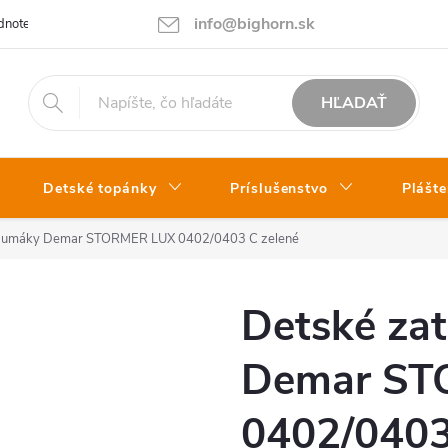
info@bighorn.sk
notenie obchodu
Kontakt
HĽADAŤ
Detské topánky
Príslušenstvo
Plášte
 gumáky Demar STORMER LUX 0402/0403 C zelené
Detské za
Demar ST
0402/0403