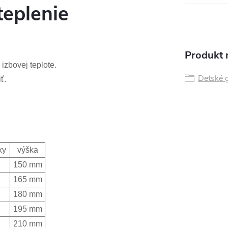
teplenie
Produkt n
 izbovej teplote.
Detské 
ť.
i
ky
výška
150 mm
165 mm
180 mm
195 mm
210 mm