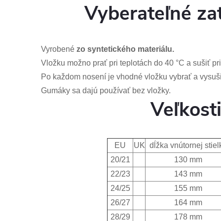
Vyberateľné za
Vyrobené
zo syntetického materiálu.
Vložku možno prať pri teplotách do 40 °C a sušiť pri
Po každom nosení je vhodné vložku vybrať a vysuši
Gumáky sa dajú používať bez vložky.
Veľkost
EU
UK
dĺžka vnútornej stiel
20/21
130 mm
22/23
143 mm
24/25
155 mm
26/27
164 mm
28/29
178 mm