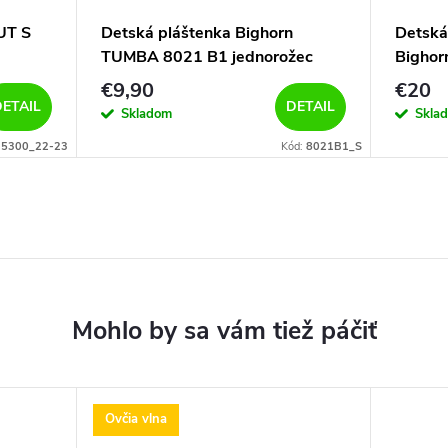
UT S
Detská pláštenka Bighorn
Detská 
TUMBA 8021 B1 jednorožec
Bigho
€9,90
€20
ETAIL
DETAIL
Skladom
Skla
:
5300_22-23
Kód:
8021B1_S
Ovčia vlna