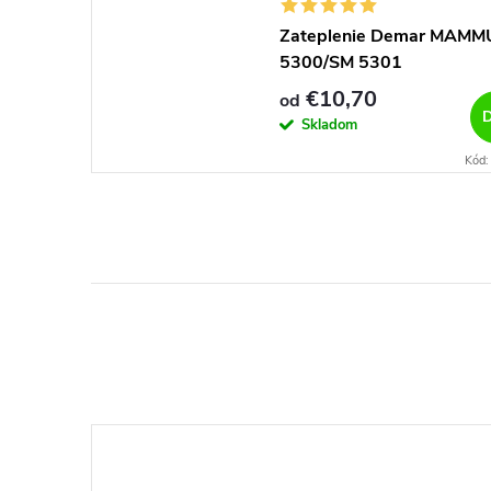
Zateplenie Demar MAMM
5300/SM 5301
€10,70
od
D
Skladom
Kód