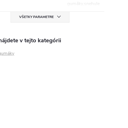
gumáky,snehule
VŠETKY PARAMETRE
ájdete v tejto kategórii
gumáky