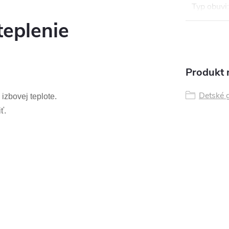
Typ obuvi
:
teplenie
Produkt n
Detské 
 izbovej teplote.
ť.
i