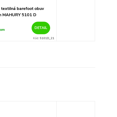
textilná barefoot obuv
rn MAHURY 5101 D
DETAIL
dom
Kód:
5101D_21