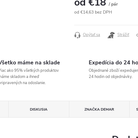
od
€18
/ pár
od
€14,63
bez DPH
Jednotková
cena:
Opýtať sa
Strážiť
Všetko máme na sklade
Expedícia do 24 h
iac ako 95% všetkých produktov
Objednané zboží expeduje
máme skladom a ihneď
24 hodin od objednávky.
ripravených na odoslanie.
DISKUSIA
ZNAČKA
DEMAR