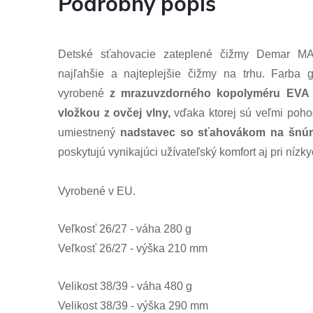
Podrobný popis
Detské sťahovacie zateplené čižmy Demar 
najľahšie a najteplejšie čižmy na trhu. Farba
vyrobené
z mrazuvzdorného kopolyméru EVA
vložkou z ovčej vlny,
vďaka ktorej sú veľmi pohod
umiestnený
nadstavec so sťahovákom na šnúrk
poskytujú vynikajúci užívateľský komfort aj pri nízky
Vyrobené v EU.
Veľkosť 26/27 - váha 280 g
Veľkosť 26/27 - výška 210 mm
Velikost 38/39 - váha 480 g
Velikost 38/39 - výška 290 mm