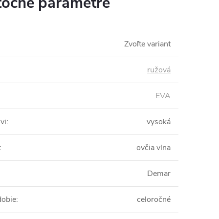
očné parametre
Zvoľte variant
ružová
EVA
vi
:
vysoká
:
ovčia vlna
Demar
dobie
:
celoročné