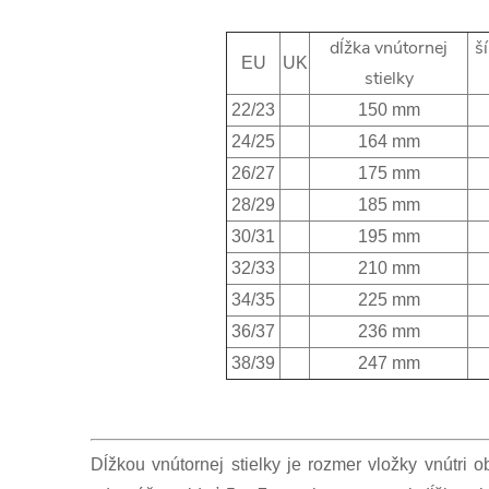
dĺžka vnútornej
š
EU
UK
stielky
22/23
150 mm
24/25
164 mm
26/27
175 mm
28/29
185 mm
30/31
195 mm
32/33
210 mm
34/35
225 mm
36/37
236 mm
38/39
247 mm
Dĺžkou vnútornej stielky je rozmer vložky vnútri 