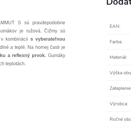
Dodat
MAMMUT S sú pravdepodobne
EAN
:
 gumákov je ružová. Čižmy sú
v kombinácii
s vyberateľnou
Farba
:
lné a teplé. Na hornej časti je
u a reflexný prvok.
Gumáky
Materiál
:
ch teplotách.
Výška obu
Zateplenie
Výrobca
:
Ročné ob