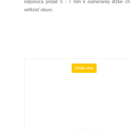
odporúča pridať 5 - 7 mm k nameranej dĺžke ch
veľkosť obuvi.
Ovčia vlna