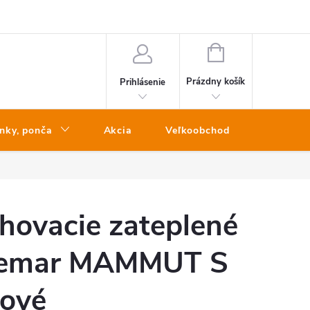
NÁKUPNÝ
KOŠÍK
Prázdny košík
Prihlásenie
nky, ponča
Akcia
Veľkoobchod
Kontakt
hovacie zateplené
emar MAMMUT S
žové