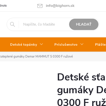
info@bighorn.sk
notenie obchodu
Kontakt
HĽADAŤ
Detské topánky
Príslušenstvo
Plášte
e zateplené gumáky Demar MAMMUT S 0300 F ružové
Detské sťa
gumáky D
0300 F ru