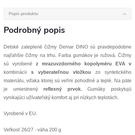
Popis produktu
Podrobný popis
Detské zateplené čižmy Demar DINO sú pravdepodobne
najľahšie čižmy na trhu. Farba gumákov je ružová. Čižmy
sú vyrobené
z mrazuvzdorného kopolyméru EVA v
kombinácii
s vyberateľnou vložkou
zo syntetického
materiálu, vďaka ktorej sú veľmi pohodlné a teplé. Na päte
je umiestnený
reflexný prvok.
Gumáky poskytujú
vynikajúci užívateľský komfort aj pri nízkych teplotách.
Vyrobené v EU.
Veľkosť 26/27 - váha 200 g