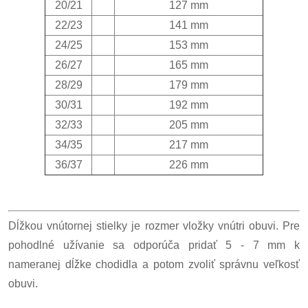
20/21
127 mm
22/23
141 mm
24/25
153 mm
26/27
165 mm
28/29
179 mm
30/31
192 mm
32/33
205 mm
34/35
217 mm
36/37
226 mm
Dĺžkou vnútornej stielky je rozmer vložky vnútri obuvi. Pre
pohodlné užívanie sa odporúča pridať 5 - 7 mm k
nameranej dĺžke chodidla a potom zvoliť správnu veľkosť
obuvi.