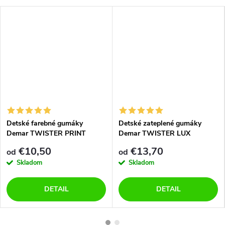
Detské farebné gumáky
Detské zateplené gumáky
Demar TWISTER PRINT
Demar TWISTER LUX
0036/0037 C srdiečka
0406/0407 G růžové
€10,50
€13,70
od
od
Skladom
Skladom
DETAIL
DETAIL