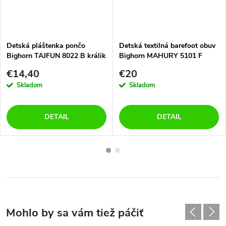
Detská pláštenka pončo
Detská textilná barefoot obuv
Bighorn TAJFUN 8022 B králik
Bighorn MAHURY 5101 F
€14,40
€20
Skladom
Skladom
DETAIL
DETAIL