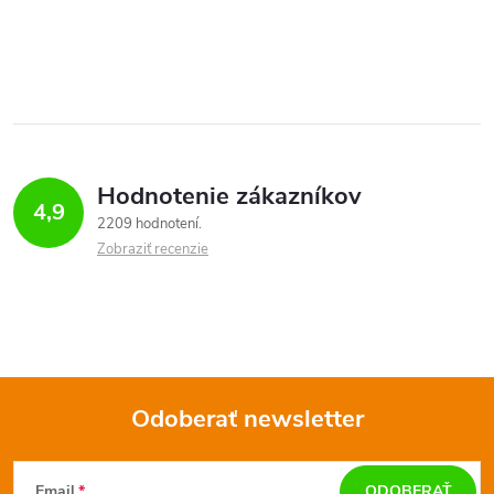
Hodnotenie zákazníkov
4,9
2209 hodnotení
Zobraziť recenzie
Odoberať newsletter
Z
Email
ODOBERAŤ