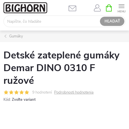
Prejsť
NÁKUPN
KOŠÍK
na
obsah
HĽADAŤ
Gumáky
Detské zateplené gumáky
Demar DINO 0310 F
ružové
9 hodnotení
Podrobnosti hodnotenia
Kód:
Zvoľte variant