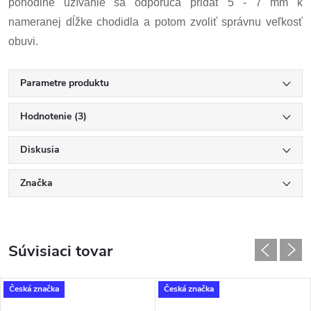
pohodlné užívanie sa odporúča pridať 5 - 7 mm k
nameranej dĺžke chodidla a potom zvoliť správnu veľkosť
obuvi.
Parametre produktu
Hodnotenie (3)
Diskusia
Značka
Súvisiaci tovar
Česká značka
Česká značka