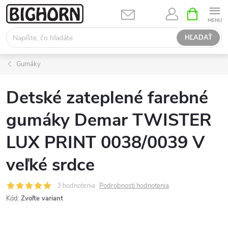
Prejsť
NÁKUPN
KOŠÍK
na
obsah
HĽADAŤ
Gumáky
Detské zateplené farebné
gumáky Demar TWISTER
LUX PRINT 0038/0039 V
veľké srdce
3 hodnotenia
Podrobnosti hodnotenia
Kód:
Zvoľte variant