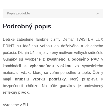
Popis produktu
Podrobný popis
Detské zateplené farebné čižmy Demar TWISTER LUX
PRINT sú ideálnou voľbou do daždivého a chladného
počasia. Dizajn čižiem je tvorený motívom veľkých srdiečok.
Gumáky sú vyrobené
z kvalitného a odolného PVC
v
kombinácii
s vyberateľnou vložkou
zo syntetického
materiálu, vďaka ktorej sú veľmi pohodlné a teplé. Čižmy
majú
hrubšiu vzorku podrážky,
ktorý prispieva k
bezpečnosti chôdze. Na päte gumákov je umiestnený
reflexný prvok.
Vyrobené v EU.