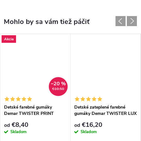
Akcia
–20 %
€10,50
Detské farebné gumáky
Detské zateplené farebné
Demar TWISTER PRINT
gumáky Demar TWISTER LUX
0036/0037 V veľké srdce
PRINT 0038/0039 C srdiečka
€8,40
€16,20
od
od
Skladom
Skladom