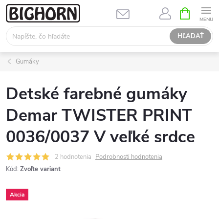
Prejsť
NÁKUPN
KOŠÍK
na
obsah
HĽADAŤ
Gumáky
Detské farebné gumáky
Demar TWISTER PRINT
0036/0037 V veľké srdce
2 hodnotenia
Podrobnosti hodnotenia
Kód:
Zvoľte variant
Akcia