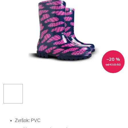
–20 %
od €10,50
Zvršok: PVC