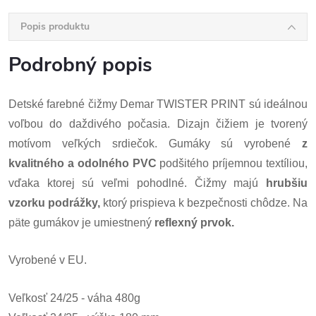
Popis produktu
Podrobný popis
Detské farebné čižmy Demar TWISTER PRINT sú ideálnou
voľbou do daždivého počasia. Dizajn čižiem je tvorený
motívom veľkých srdiečok. Gumáky sú vyrobené
z
kvalitného a odolného PVC
podšitého príjemnou textíliou,
vďaka ktorej sú veľmi pohodlné. Čižmy majú
hrubšiu
vzorku podrážky,
ktorý prispieva k bezpečnosti chôdze. Na
päte gumákov je umiestnený
reflexný prvok.
Vyrobené v EU.
Veľkosť 24/25 - váha 480g