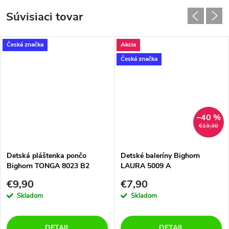
Súvisiaci tovar
Česká značka
Akcia
Česká značka
–40 %
€13,30
Detská pláštenka pončo
Detské baleríny Bighorn
Bighorn TONGA 8023 B2
LAURA 5009 A
mačka
€9,90
€7,90
Skladom
Skladom
DETAIL
DETAIL