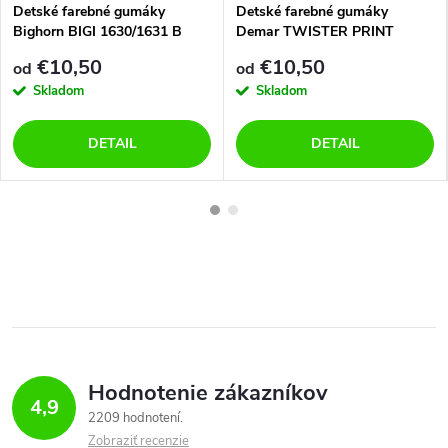
Detské farebné gumáky
Detské farebné gumáky
Bighorn BIGI 1630/1631 B
Demar TWISTER PRINT
sova
0036/0037 C srdiečka
€10,50
€10,50
od
od
Skladom
Skladom
DETAIL
DETAIL
Hodnotenie zákazníkov
4,9
2209 hodnotení
Zobraziť recenzie