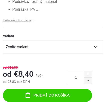
Podšívka: Textilný materiál
Podrážka: PVC
Detailné informácie
Variant
od €10,50
od
€8,40
/ pár
od
€6,83
bez DPH
Jednotková
cena:
PRIDAŤ DO KOŠÍKA