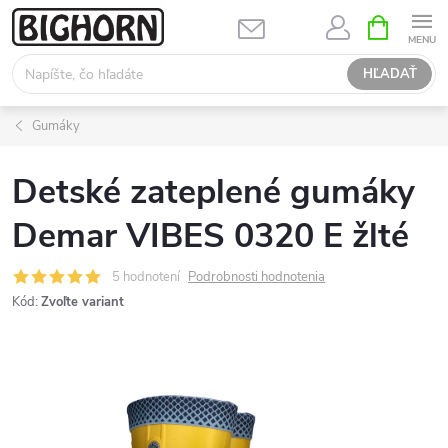
Prejsť
NÁKUPN
KOŠÍK
na
obsah
HĽADAŤ
Gumáky
Detské zateplené gumáky
Demar VIBES 0320 E žlté
5 hodnotení
Podrobnosti hodnotenia
Kód:
Zvoľte variant