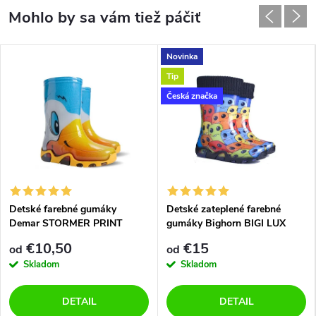
Novinka
Tip
Česká značka
Detské farebné gumáky
Detské zateplené farebné
Demar STORMER PRINT
gumáky Bighorn BIGI LUX
0030/0031 A káčer
1532/1533 A fingers
€10,50
€15
od
od
Skladom
Skladom
DETAIL
DETAIL