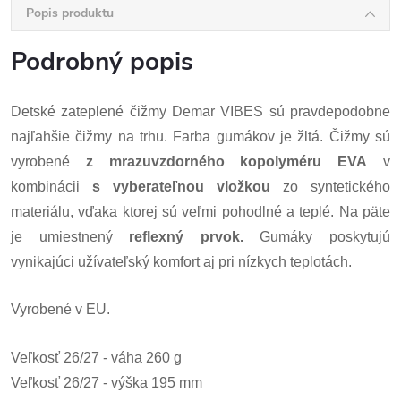
Popis produktu
Podrobný popis
Detské zateplené čižmy Demar VIBES sú pravdepodobne
najľahšie čižmy na trhu. Farba gumákov je žltá. Čižmy sú
vyrobené
z
mrazuvzdorného kopolyméru EVA
v
kombinácii
s vyberateľnou vložkou
zo syntetického
materiálu, vďaka ktorej sú veľmi pohodlné a teplé. Na päte
je umiestnený
reflexný prvok.
Gumáky poskytujú
vynikajúci užívateľský komfort aj pri nízkych teplotách.
Vyrobené v EU.
Veľkosť 26/27 - váha 260 g
Veľkosť 26/27 - výška 195 mm