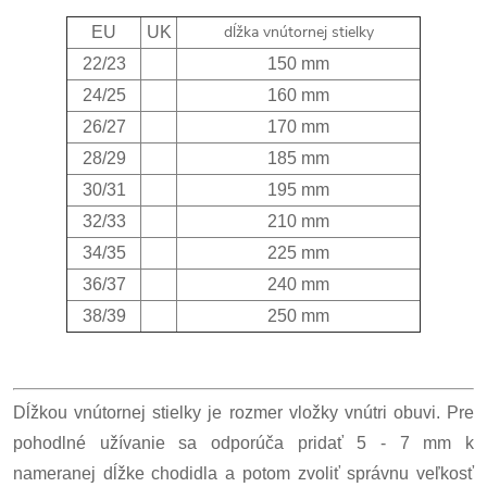
dĺžka vnútornej stielky
EU
UK
22/23
150 mm
24/25
160 mm
26/27
170 mm
28/29
185 mm
30/31
195 mm
32/33
210 mm
34/35
225 mm
36/37
240 mm
38/39
250 mm
Dĺžkou vnútornej stielky je rozmer vložky vnútri obuvi. Pre
pohodlné užívanie sa odporúča pridať 5 - 7 mm k
nameranej dĺžke chodidla a potom zvoliť správnu veľkosť