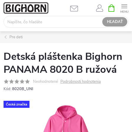
Prejsť
NÁKUPN
KOŠÍK
na
obsah
HĽADAŤ
Pre deti
Detská pláštenka Bighorn
PANAMA 8020 B ružová
Neohodnotené
Podrobnosti hodnotenia
Kód:
8020B_UNI
Česká značka