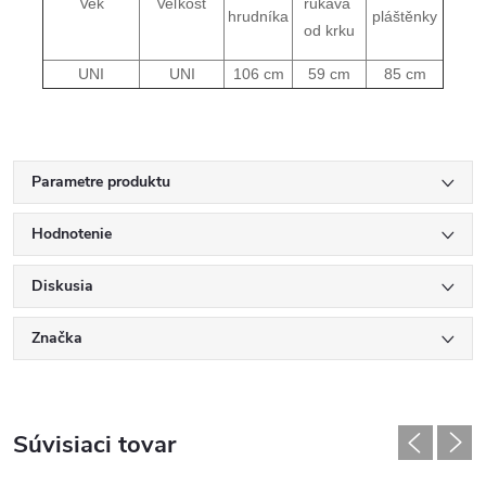
Vek
Veľkosť
rukáva 
hrudníka
pláštěnky
od krku
UNI
UNI
106 cm
59 cm
85 cm
Parametre produktu
Hodnotenie
Diskusia
Značka
Súvisiaci tovar