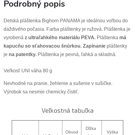
Podrobný popis
Detská pláštenka Bighorn PANAMA je ideálnou voľbou do
daždivého počasia.
Farba pláštenky je ružová.
Pláštenka je
vyrobená
z ultraľahkého materiálu PEVA.
Pláštenka
má
kapucňu so sťahovacou šnúrkou.
Zapínanie
pláštenky
je
na patentky.
Pláštenka je pevná, ľahká a skladná.
Veľkosť UNI
 váha 80 g 
Nevhodné na pranie, žehlenie a sušenie v sušičke. 
Výrobok sa nesmie chemicky čistiť.
Veľkostná tabuľka
Dĺžka 
Obvod
Výška