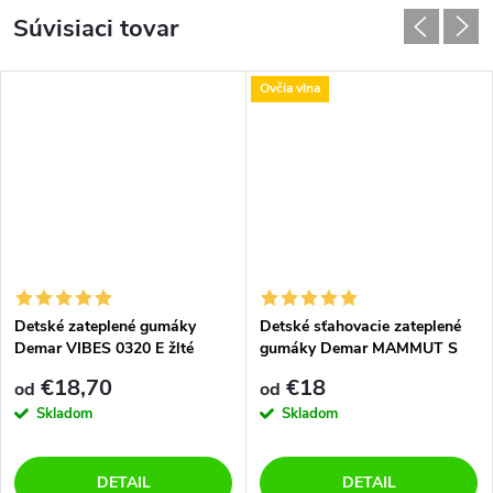
Súvisiaci tovar
Ovčia vlna
Detské zateplené gumáky
Detské sťahovacie zateplené
Demar VIBES 0320 E žlté
gumáky Demar MAMMUT S
0300 L žlté
€18,70
€18
od
od
Skladom
Skladom
DETAIL
DETAIL