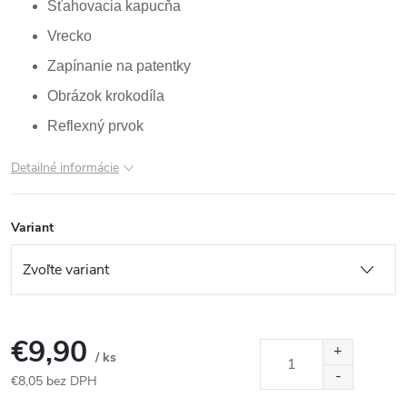
Sťahovacia kapucňa
Vrecko
Zapínanie na patentky
Obrázok krokodíla
Reflexný prvok
Detailné informácie
Variant
€9,90
/ ks
€8,05 bez DPH
Jednotková