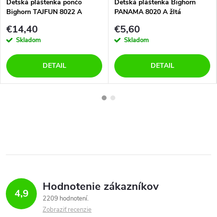
Detská pláštenka pončo
Detská pláštenka Bighorn
Bighorn TAJFUN 8022 A
PANAMA 8020 A žltá
krokodíl
€14,40
€5,60
Skladom
Skladom
DETAIL
DETAIL
Hodnotenie zákazníkov
4,9
2209 hodnotení
Zobraziť recenzie