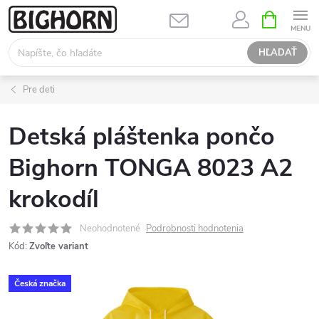
Prejsť
NÁKUPN
KOŠÍK
na
obsah
HĽADAŤ
Pre deti
Detská pláštenka pončo
Bighorn TONGA 8023 A2
krokodíl
Neohodnotené
Podrobnosti hodnotenia
Kód:
Zvoľte variant
Česká značka