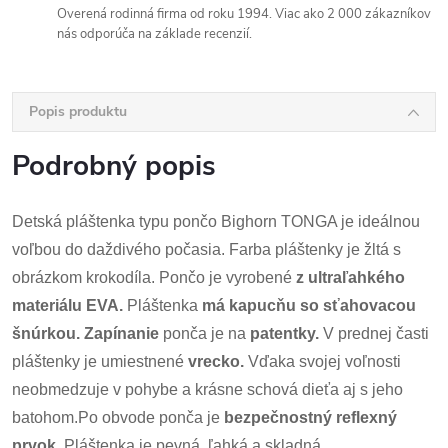
Overená rodinná firma od roku 1994. Viac ako 2 000 zákazníkov
nás odporúča na základe recenzií.
Popis produktu
Podrobný popis
Detská pláštenka typu pončo Bighorn TONGA je ideálnou
voľbou do daždivého počasia. Farba pláštenky je žltá s
obrázkom krokodíla. Pončo je vyrobené
z ultraľahkého
materiálu EVA.
Pláštenka
má kapucňu so sťahovacou
šnúrkou. Zapínanie
ponča je na
patentky.
V prednej časti
pláštenky je umiestnené
vrecko.
Vďaka svojej voľnosti
neobmedzuje v pohybe a krásne schová dieťa aj s jeho
batohom.Po obvode ponča je
bezpečnostný reflexný
prvok.
Pláštenka je pevná, ľahká a skladná.