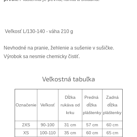
Veľkosť L/130-140 - váha 210 g
Nevhodné na pranie, žehlenie a sušenie v sušičke.
Výrobok sa nesmie chemicky čistiť.
Veľkostná tabuľka
Dĺžka
Predná 
Zadná
Označenie
Veľkosť
rukáva od
dĺžka 
dĺžka
krku
pláštenky
pláštenky
60 cm
2XS
90-100
31 cm
57 cm
65 cm
XS
100-110
35 cm
60 cm