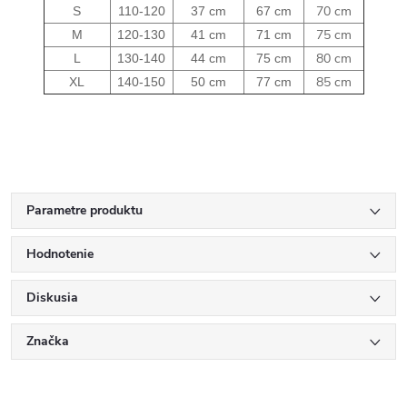
70 cm
S
110-120
37 cm
67 cm
75 cm
M
120-130
41 cm
71 cm
80 cm
L
130-140
44 cm
75 cm
85 cm
XL
140-150
50 cm
77 cm
Parametre produktu
Hodnotenie
Diskusia
Značka