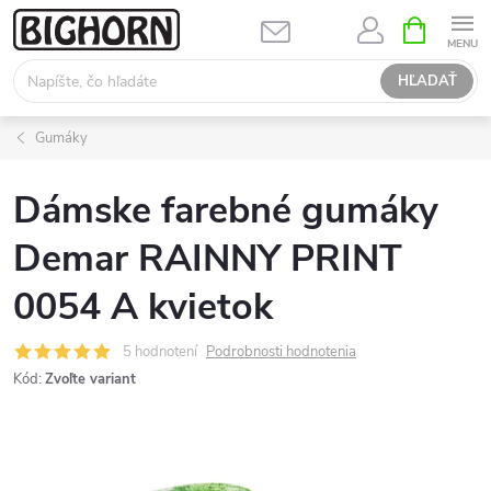
Prejsť
NÁKUPN
KOŠÍK
na
obsah
HĽADAŤ
Gumáky
Dámske farebné gumáky
Demar RAINNY PRINT
0054 A kvietok
5 hodnotení
Podrobnosti hodnotenia
Kód:
Zvoľte variant