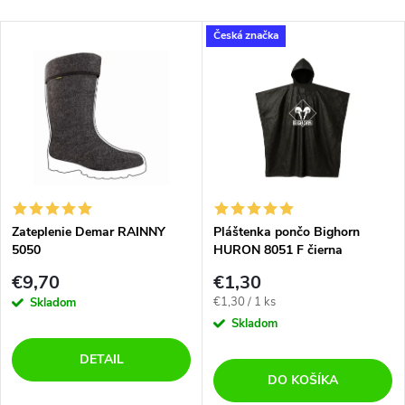
Česká značka
Zateplenie Demar RAINNY
Pláštenka pončo Bighorn
5050
HURON 8051 F čierna
€9,70
€1,30
Jednotková
€1,30 / 1 ks
Skladom
cena:
Skladom
DETAIL
DO KOŠÍKA