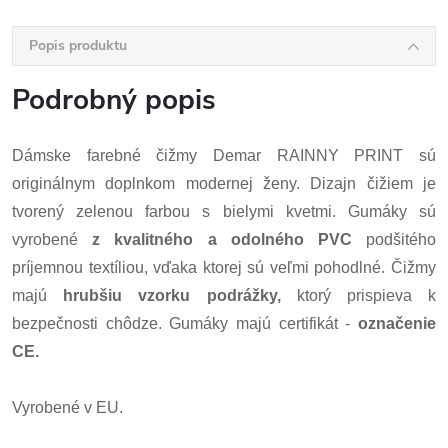
Popis produktu
Podrobný popis
Dámske farebné čižmy Demar RAINNY PRINT sú
originálnym doplnkom modernej ženy. Dizajn čižiem je
tvorený zelenou farbou s bielymi kvetmi. Gumáky sú
vyrobené
z kvalitného a odolného PVC
podšitého
príjemnou textíliou, vďaka ktorej sú veľmi pohodlné. Čižmy
majú
hrubšiu vzorku podrážky,
ktorý prispieva k
bezpečnosti chôdze. Gumáky majú certifikát -
označenie
CE.
Vyrobené v EU.