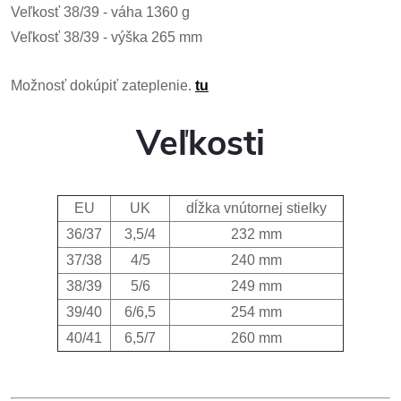
Veľkosť 38/39 - váha 1360 g
Veľkosť 38/39 - výška 265 mm
Možnosť dokúpiť zateplenie.
tu
Veľkosti
EU
UK
dĺžka vnútornej stielky
36/37
3,5/4
232 mm
37/38
4/5
240 mm
38/39
5/6
249 mm
39/40
6/6,5
254 mm
40/41
6,5/7
260 mm