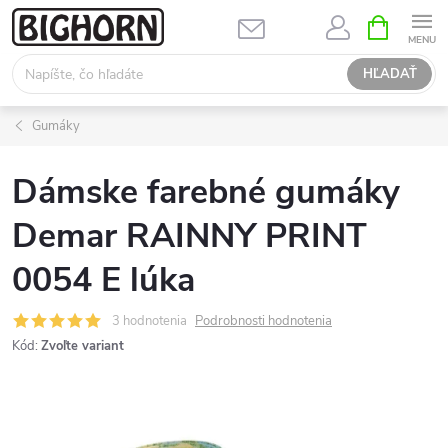
Prejsť
NÁKUPN
KOŠÍK
na
obsah
HĽADAŤ
Gumáky
Dámske farebné gumáky
Demar RAINNY PRINT
0054 E lúka
3 hodnotenia
Podrobnosti hodnotenia
Kód:
Zvoľte variant