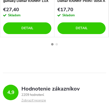
gumáky Demar RAINNY LUX
Demar RAINNY PRINT 0054 A
PRINT 0546 E lúka
kvietok
€27,40
€17,70
Skladom
Skladom
DETAIL
DETAIL
Hodnotenie zákazníkov
4,9
2209 hodnotení
Zobraziť recenzie