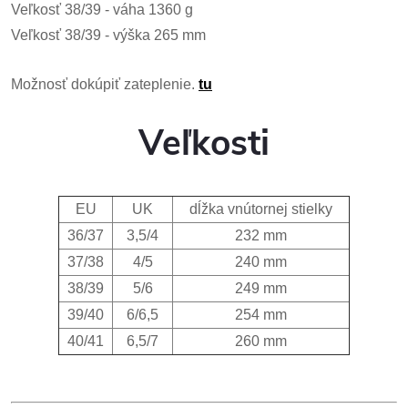
Veľkosť 38/39 - váha 1360 g
Veľkosť 38/39 - výška 265 mm
Možnosť dokúpiť zateplenie.
tu
Veľkosti
EU
UK
dĺžka vnútornej stielky
36/37
3,5/4
232 mm
37/38
4/5
240 mm
38/39
5/6
249 mm
39/40
6/6,5
254 mm
40/41
6,5/7
260 mm