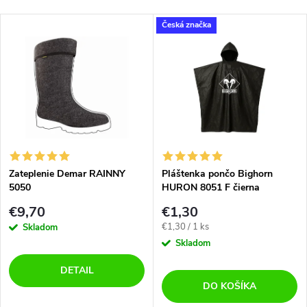
Česká značka
Zateplenie Demar RAINNY
Pláštenka pončo Bighorn
5050
HURON 8051 F čierna
€9,70
€1,30
Jednotková
€1,30 / 1 ks
Skladom
cena:
Skladom
DETAIL
DO KOŠÍKA