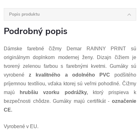
Popis produktu
Podrobný popis
Dámske farebné čižmy Demar RAINNY PRINT sú
originálnym doplnkom modernej ženy. Dizajn čižiem je
tvorený zelenou farbou s farebnými kvetmi. Gumáky sú
vyrobené
z kvalitného a odolného PVC
podšitého
príjemnou textíliou, vďaka ktorej sú veľmi pohodlné. Čižmy
majú
hrubšiu vzorku podrážky,
ktorý prispieva k
bezpečnosti chôdze. Gumáky majú certifikát -
označenie
CE.
Vyrobené v EU.